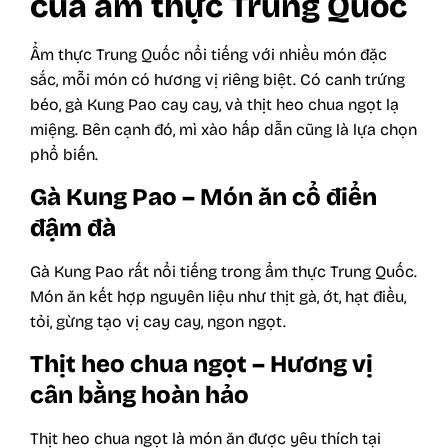
của ẩm thực Trung Quốc
Ẩm thực Trung Quốc nổi tiếng với nhiều món đặc
sắc, mỗi món có hương vị riêng biệt. Có canh trứng
béo, gà Kung Pao cay cay, và thịt heo chua ngọt lạ
miệng. Bên cạnh đó, mì xào hấp dẫn cũng là lựa chọn
phổ biến.
Gà Kung Pao – Món ăn cổ điển
đậm đà
Gà Kung Pao rất nổi tiếng trong ẩm thực Trung Quốc.
Món ăn kết hợp nguyên liệu như thịt gà, ớt, hạt điều,
tỏi, gừng tạo vị cay cay, ngon ngọt.
Thịt heo chua ngọt – Hương vị
cân bằng hoàn hảo
Thịt heo chua ngọt là món ăn được yêu thích tại