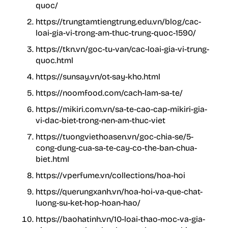
quoc/
https://trungtamtiengtrung.edu.vn/blog/cac-
loai-gia-vi-trong-am-thuc-trung-quoc-1590/
https://tkn.vn/goc-tu-van/cac-loai-gia-vi-trung-
quoc.html
https://sunsay.vn/ot-say-kho.html
https://noomfood.com/cach-lam-sa-te/
https://mikiri.com.vn/sa-te-cao-cap-mikiri-gia-
vi-dac-biet-trong-nen-am-thuc-viet
https://tuongviethoasen.vn/goc-chia-se/5-
cong-dung-cua-sa-te-cay-co-the-ban-chua-
biet.html
https://vperfume.vn/collections/hoa-hoi
https://querungxanh.vn/hoa-hoi-va-que-chat-
luong-su-ket-hop-hoan-hao/
https://baohatinh.vn/10-loai-thao-moc-va-gia-