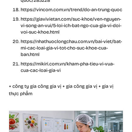
quoc/283228
https://vincom.com.vn/trend/do-an-trung-quoc
https://giavivietan.com/suc-khoe/ven-nguyen-
vi-song-an-vui/5-loi-ich-bat-ngo-cua-gia-vi-doi-
voi-suc-khoe.html
https://nhathuoclongchau.com.vn/bai-viet/bat-
mi-cac-loai-gia-vi-tot-cho-suc-khoe-cua-
ban.html
https://mikiri.com.vn/kham-pha-tieu-vi-vua-
cua-cac-loai-gia-vi
+ công ty gia công gia vị
+ gia công gia vị
+ gia vị
thực phẩm