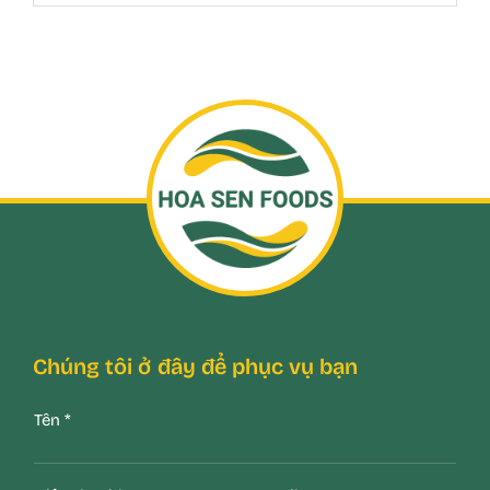
Chúng tôi ở đây để phục vụ bạn
Tên
*