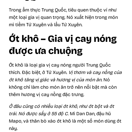
Trong ẩm thực Trung Quốc, tiêu quen thuộc ví như
một loại gia vị quan trọng. Nó xuất hiện trong món
mì tiềm Tứ Xuyên và lẩu Tứ Xuyên.
Ớt khô – Gia vị cay nóng
được ưa chuộng
Ớt khô là loại gia vị cay nóng người Trung Quốc
thích. Đặc biệt, ở Tứ Xuyên.
Vị thơm và cay nồng của
ớt khô tăng vị giác và hương vị của món ăn.
Nó
không chỉ làm cho món ăn trở nên nổi bật mà còn
thêm hương vị cay nồng đặc trưng.
Ở đâu cũng có nhiều loại ớt khô, như ớt bột và ớt
trái.
Nó được sấy ở 55 độ C.
Mì Dan Dan, đậu hũ
Mapo, và thăn bò xào ớt khô là một số món dùng ớt
này.