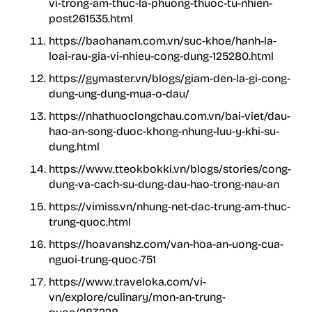
vi-trong-am-thuc-la-phuong-thuoc-tu-nhien-
post261535.html
https://baohanam.com.vn/suc-khoe/hanh-la-
loai-rau-gia-vi-nhieu-cong-dung-125280.html
https://gymaster.vn/blogs/giam-den-la-gi-cong-
dung-ung-dung-mua-o-dau/
https://nhathuoclongchau.com.vn/bai-viet/dau-
hao-an-song-duoc-khong-nhung-luu-y-khi-su-
dung.html
https://www.tteokbokki.vn/blogs/stories/cong-
dung-va-cach-su-dung-dau-hao-trong-nau-an
https://vimiss.vn/nhung-net-dac-trung-am-thuc-
trung-quoc.html
https://hoavanshz.com/van-hoa-an-uong-cua-
nguoi-trung-quoc-751
https://www.traveloka.com/vi-
vn/explore/culinary/mon-an-trung-