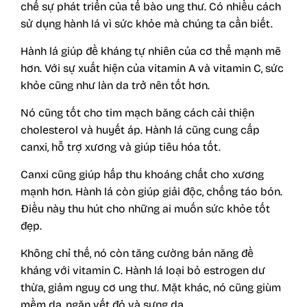
chế sự phát triển của tế bào ung thư. Có nhiều cách
sử dụng hành lá vì sức khỏe mà chúng ta cần biết.
Hành lá giúp đề kháng tự nhiên của cơ thể mạnh mẽ
hơn. Với sự xuất hiện của vitamin A và vitamin C, sức
khỏe cũng như làn da trở nên tốt hơn.
Nó cũng tốt cho tim mạch băng cách cải thiện
cholesterol và huyết áp. Hành lá cũng cung cấp
canxi, hỗ trợ xương và giúp tiêu hóa tốt.
Canxi cũng giúp hấp thu khoáng chất cho xương
mạnh hơn. Hành lá còn giúp giải độc, chống táo bón.
Điều này thu hút cho những ai muốn sức khỏe tốt
đẹp.
Không chỉ thế, nó còn tăng cường bản năng đề
kháng với vitamin C. Hành lá loại bỏ estrogen dư
thừa, giảm nguy cơ ung thư. Mặt khác, nó cũng giùm
mềm da, ngăn vết đỏ và sưng da.