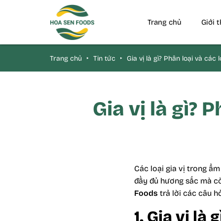
Trang chủ
Giới 
Trang chủ
‣
Tin tức
‣
Gia vị là gì? Phân loại và các 
Gia vị là gì? 
Các loại gia vị trong 
đầy đủ hương sắc mà cò
Foods
trả lời các câu h
1. Gia vị là g