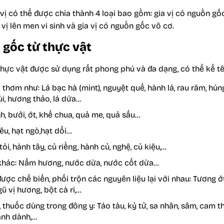
ị có thể được chia thành 4 loại bao gồm: gia vị có nguồn gốc 
vị lên men vi sinh và gia vị có nguồn gốc vô cơ.
 gốc từ thực vật
thực vật được sử dụng rất phong phú và đa dạng, có thể kể t
i thơm như: Lá bạc hà (mint), nguyệt quế, hành lá, rau răm, hún
mùi, hương thảo, lá dứa…
h, bưởi, ớt, khế chua, quả me, quả sấu…
iêu, hạt ngò,hạt dổi…
tỏi, hành tây, củ riềng, hành củ, nghệ, củ kiệu,…
 khác: Nấm hương, nước dừa, nước cốt dừa…
được chế biến, phối trộn các nguyên liệu lại với nhau: Tương ớt
gũ vị hương, bột cà ri,…
 thuốc dùng trong đông y: Táo tàu, kỷ tử, sa nhân, sâm, cam thả
ành dành,…