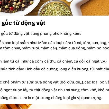
 gốc từ động vật
ồn gốc từ động vật cũng phong phú không kém:
ến các loại mắm như: Mắm các loại (làm từ cá, tôm, cua, cáy, r
m tôm chua, mắm rươi, mắm cáy, mắm cua đồng, mắm bò hóc
làm từ cá (như cá cơm, cá thu, cá chẻm, cá đối, cá ngát v.v.)
 chứa tinh dầu: Tinh dầu cà cuống, long diên hương, túi mật c
c chế phẩm từ sữa: Sữa động vật (bò, cừu, dê,..), các loại bơ 
độ ngot được lấy từ thịt động vật như sá sùng, tôm khô, khô
cũng được xem là một trong những loại gia vị quan trọng.