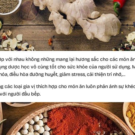
t hợp với nhau không những mang lại hương sắc cho các món 
ng dược học vô cùng tốt cho sức khỏe của người sử dụng. Một
 hóa, điều hòa đường huyết, giảm stress, cải thiện trí nhớ,…
ng các loại gia vị thích hợp cho món ăn luôn phản ánh sự khéo
với người đầu bếp.