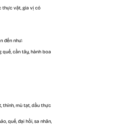
thực vật, gia vị có
ên đến như:
g quế, cần tây, hành boa
, thính, mù tạt, dầu thực
o, quế, đại hồi, sa nhân,