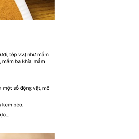
ươi, tép v.v.) như mắm
, mắm ba khía, mắm
ủa một số động vật, mỡ
và kem béo.
 mực…