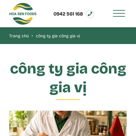
0942 561 168
Trang chủ
‣
công ty gia công gia vị
công ty gia công
gia vị