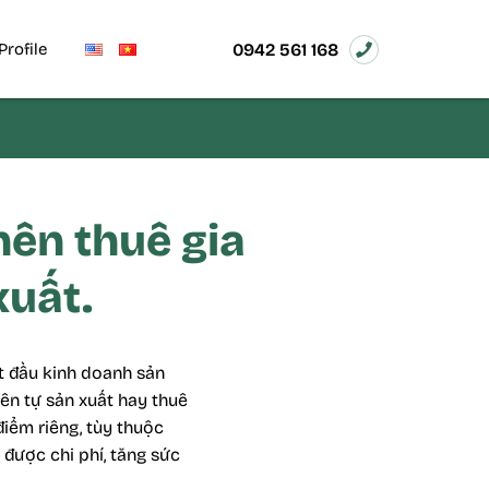
0942 561 168
Profile
nên thuê gia
xuất.
t đầu kinh doanh sản
ên tự sản xuất hay thuê
iểm riêng, tùy thuộc
 được chi phí, tăng sức