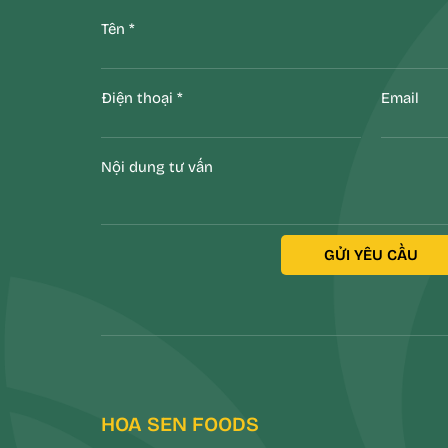
Tên
*
Điện thoại
*
Email
Nội dung tư vấn
GỬI YÊU CẦU
HOA SEN FOODS