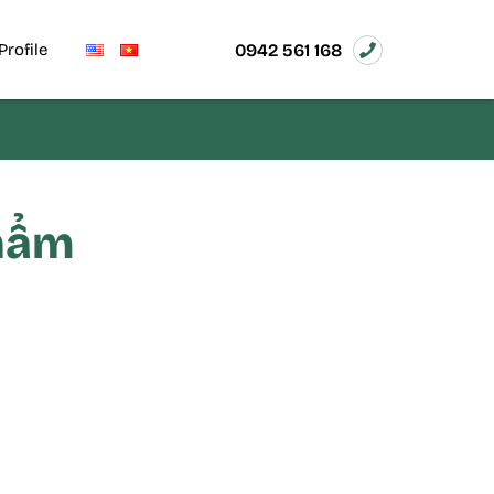
0942 561 168
Profile
hẩm