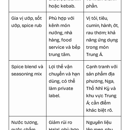
hoặc kebab.
phần.
Gia vị ướp, sốt
Phù hợp với
Vị tỏi, tiêu,
ướp, spice rub
kênh món
cumin, hành, ớt,
nướng, nhà
rau thơm; khả
hàng, food
năng ứng dụng
service và bếp
trong món
trung tâm.
Trung Á.
Spice blend và
Lợi thế vận
Cạnh tranh với
seasoning mix
chuyển và hạn
sản phẩm địa
dùng, có thể
phương, Nga,
làm private
Thổ Nhĩ Kỳ và
label.
khu vực Trung
Á; cần điểm
khác biệt rõ.
Nước tương,
Giảm rủi ro
Nguyên liệu
nước chấm,
Halal, phù hợp
lên men, phụ