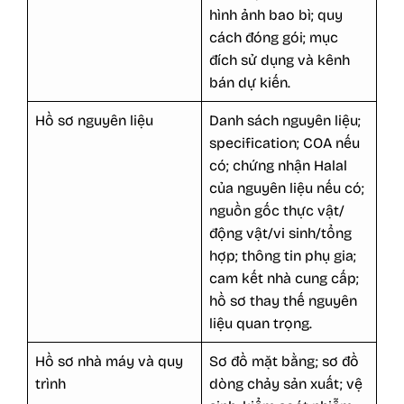
hình ảnh bao bì; quy
cách đóng gói; mục
đích sử dụng và kênh
bán dự kiến.
Hồ sơ nguyên liệu
Danh sách nguyên liệu;
specification; COA nếu
có; chứng nhận Halal
của nguyên liệu nếu có;
nguồn gốc thực vật/
động vật/vi sinh/tổng
hợp; thông tin phụ gia;
cam kết nhà cung cấp;
hồ sơ thay thế nguyên
liệu quan trọng.
Hồ sơ nhà máy và quy
Sơ đồ mặt bằng; sơ đồ
trình
dòng chảy sản xuất; vệ