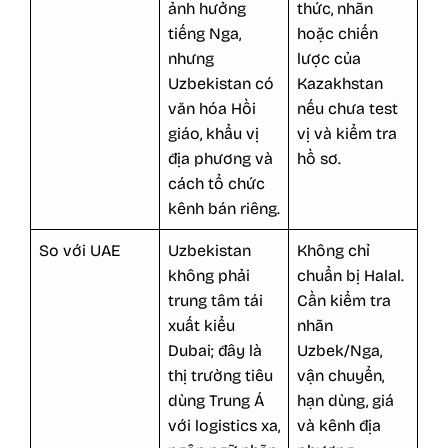
ảnh hưởng
thức, nhãn
tiếng Nga,
hoặc chiến
nhưng
lược của
Uzbekistan có
Kazakhstan
văn hóa Hồi
nếu chưa test
giáo, khẩu vị
vị và kiểm tra
địa phương và
hồ sơ.
cách tổ chức
kênh bán riêng.
So với UAE
Uzbekistan
Không chỉ
không phải
chuẩn bị Halal.
trung tâm tái
Cần kiểm tra
xuất kiểu
nhãn
Dubai; đây là
Uzbek/Nga,
thị trường tiêu
vận chuyển,
dùng Trung Á
hạn dùng, giá
với logistics xa,
và kênh địa