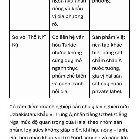
ngôn ngữ nhãn
phương.
riêng và khẩu
vị địa phương
rõ.
So với Thổ Nhĩ
Có liên hệ văn
Sản phẩm Việt
Kỳ
hóa Turkic
nên tạo khác
nhưng không
biệt bằng sốt
cùng quy mô
chấm châu Á,
ngành thực
nước tương,
phẩm chế biến
gia vị hải sản,
và cạnh tranh
sốt cay hoặc
nội địa.
private label.
Có tám điểm doanh nghiệp cần chú ý khi nghiên cứu
Uzbekistan: khẩu vị Trung Á, nhãn tiếng Uzbek/tiếng
Nga, mức độ quan trọng của Halal theo nhóm sản
phẩm, logistics không giáp biển, khí hậu nóng – lạnh,
giá theo phân khúc, vai trò food service và năng lực