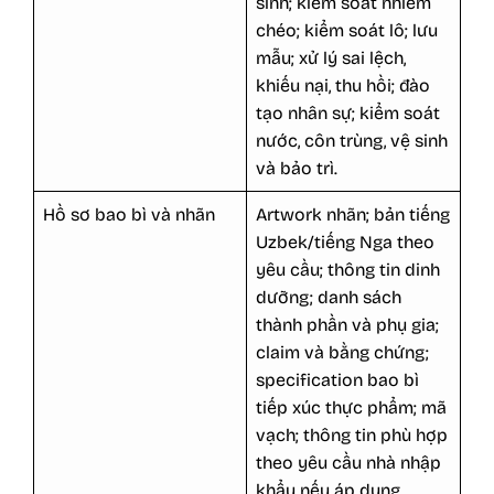
sinh; kiểm soát nhiễm
chéo; kiểm soát lô; lưu
mẫu; xử lý sai lệch,
khiếu nại, thu hồi; đào
tạo nhân sự; kiểm soát
nước, côn trùng, vệ sinh
và bảo trì.
Hồ sơ bao bì và nhãn
Artwork nhãn; bản tiếng
Uzbek/tiếng Nga theo
yêu cầu; thông tin dinh
dưỡng; danh sách
thành phần và phụ gia;
claim và bằng chứng;
specification bao bì
tiếp xúc thực phẩm; mã
vạch; thông tin phù hợp
theo yêu cầu nhà nhập
khẩu nếu áp dụng.