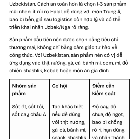
Uzbekistan. Cách an toàn hơn là chọn 1-3 sản phẩm
mũi nhọn: ít rủi ro Halal, dễ dùng với món Trung Á,
bao bì bền, giá sau logistics còn hợp lý và có thể
triển khai nhãn Uzbek/Nga rõ ràng.
Sản phẩm đầu tiên nên được chọn bằng tiêu chí
thương mại, không chỉ bằng cảm giác tự hào về
công thức. Với Uzbekistan, sản phẩm nên có vị dễ
ứng dụng vào thịt nướng, gà, cá, bánh mì, cơm, mì, đồ
chiên, shashlik, kebab hoặc món ăn gia đình.
Nhóm sản
Cơ hội
Điểm cần
phẩm
kiểm soát
Sốt ớt, sốt tỏi,
Tạo khác biệt
Độ cay, độ
sốt cay châu Á
nếu dễ dùng
chua, độ ngọt,
với thịt nướng,
bao bì chống
gà, cá, bánh mì,
rò rỉ, hạn dùng
snack, shashlik
và nhãn thành