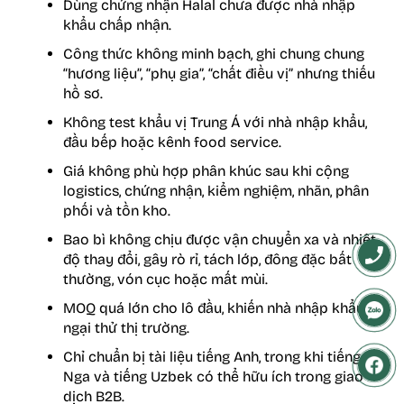
Dùng chứng nhận Halal chưa được nhà nhập
khẩu chấp nhận.
Công thức không minh bạch, ghi chung chung
“hương liệu”, “phụ gia”, “chất điều vị” nhưng thiếu
hồ sơ.
Không test khẩu vị Trung Á với nhà nhập khẩu,
đầu bếp hoặc kênh food service.
Giá không phù hợp phân khúc sau khi cộng
logistics, chứng nhận, kiểm nghiệm, nhãn, phân
phối và tồn kho.
Bao bì không chịu được vận chuyển xa và nhiệt
độ thay đổi, gây rò rỉ, tách lớp, đông đặc bất
thường, vón cục hoặc mất mùi.
MOQ quá lớn cho lô đầu, khiến nhà nhập khẩu
ngại thử thị trường.
Chỉ chuẩn bị tài liệu tiếng Anh, trong khi tiếng
Nga và tiếng Uzbek có thể hữu ích trong giao
dịch B2B.