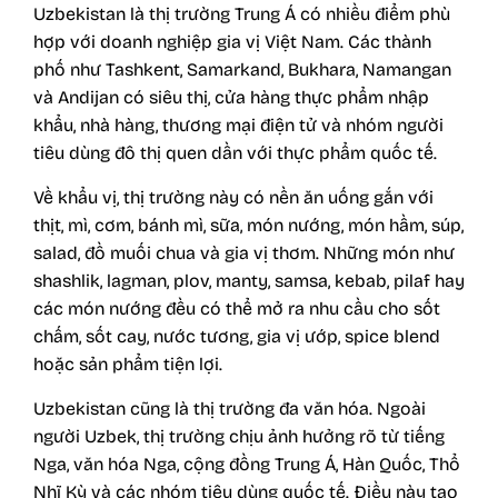
Uzbekistan là thị trường Trung Á có nhiều điểm phù
hợp với doanh nghiệp gia vị Việt Nam. Các thành
phố như Tashkent, Samarkand, Bukhara, Namangan
và Andijan có siêu thị, cửa hàng thực phẩm nhập
khẩu, nhà hàng, thương mại điện tử và nhóm người
tiêu dùng đô thị quen dần với thực phẩm quốc tế.
Về khẩu vị, thị trường này có nền ăn uống gắn với
thịt, mì, cơm, bánh mì, sữa, món nướng, món hầm, súp,
salad, đồ muối chua và gia vị thơm. Những món như
shashlik, lagman, plov, manty, samsa, kebab, pilaf hay
các món nướng đều có thể mở ra nhu cầu cho sốt
chấm, sốt cay, nước tương, gia vị ướp, spice blend
hoặc sản phẩm tiện lợi.
Uzbekistan cũng là thị trường đa văn hóa. Ngoài
người Uzbek, thị trường chịu ảnh hưởng rõ từ tiếng
Nga, văn hóa Nga, cộng đồng Trung Á, Hàn Quốc, Thổ
Nhĩ Kỳ và các nhóm tiêu dùng quốc tế. Điều này tạo