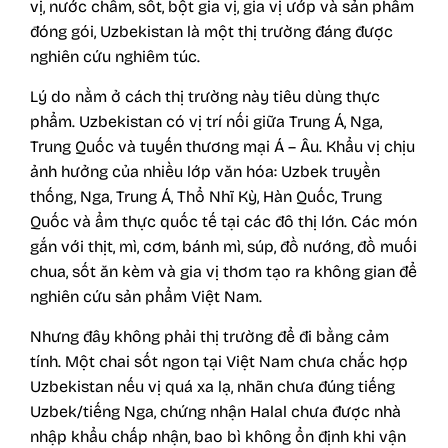
vị, nước chấm, sốt, bột gia vị, gia vị ướp và sản phẩm
đóng gói, Uzbekistan là một thị trường đáng được
nghiên cứu nghiêm túc.
Lý do nằm ở cách thị trường này tiêu dùng thực
phẩm. Uzbekistan có vị trí nối giữa Trung Á, Nga,
Trung Quốc và tuyến thương mại Á – Âu. Khẩu vị chịu
ảnh hưởng của nhiều lớp văn hóa: Uzbek truyền
thống, Nga, Trung Á, Thổ Nhĩ Kỳ, Hàn Quốc, Trung
Quốc và ẩm thực quốc tế tại các đô thị lớn. Các món
gắn với thịt, mì, cơm, bánh mì, súp, đồ nướng, đồ muối
chua, sốt ăn kèm và gia vị thơm tạo ra không gian để
nghiên cứu sản phẩm Việt Nam.
Nhưng đây không phải thị trường để đi bằng cảm
tính. Một chai sốt ngon tại Việt Nam chưa chắc hợp
Uzbekistan nếu vị quá xa lạ, nhãn chưa đúng tiếng
Uzbek/tiếng Nga, chứng nhận Halal chưa được nhà
nhập khẩu chấp nhận, bao bì không ổn định khi vận