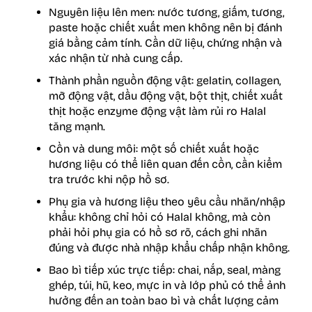
Nguyên liệu lên men: nước tương, giấm, tương,
paste hoặc chiết xuất men không nên bị đánh
giá bằng cảm tính. Cần dữ liệu, chứng nhận và
xác nhận từ nhà cung cấp.
Thành phần nguồn động vật: gelatin, collagen,
mỡ động vật, dầu động vật, bột thịt, chiết xuất
thịt hoặc enzyme động vật làm rủi ro Halal
tăng mạnh.
Cồn và dung môi: một số chiết xuất hoặc
hương liệu có thể liên quan đến cồn, cần kiểm
tra trước khi nộp hồ sơ.
Phụ gia và hương liệu theo yêu cầu nhãn/nhập
khẩu: không chỉ hỏi có Halal không, mà còn
phải hỏi phụ gia có hồ sơ rõ, cách ghi nhãn
đúng và được nhà nhập khẩu chấp nhận không.
Bao bì tiếp xúc trực tiếp: chai, nắp, seal, màng
ghép, túi, hũ, keo, mực in và lớp phủ có thể ảnh
hưởng đến an toàn bao bì và chất lượng cảm