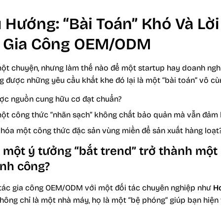
Hướng: “Bài Toán” Khó Và Lời 
a Gia Công OEM/ODM
một chuyện, nhưng làm thế nào để một startup hay doanh ngh
 được những yêu cầu khắt khe đó lại là một “bài toán” vô cù
ợc nguồn cung hữu cơ đạt chuẩn?
ột công thức “nhãn sạch” không chất bảo quản mà vẫn đảm 
hóa một công thức đặc sản vùng miền để sản xuất hàng loạt
 một ý tưởng “bắt trend” trở thành mộ
ành công?
 tác gia công OEM/ODM với một đối tác chuyên nghiệp như
H
ọ không chỉ là một nhà máy, họ là một “bệ phóng” giúp bạn hiệ