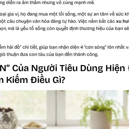
ang diễn ra âm thầm nhưng vô cùng mạnh mẽ.
ại gia vị, họ đang mua một lối sống, một sự an tâm về sức kh
một câu chuyện văn hóa đáng tự hào. Việc nắm bắt các
xu hư
ọn, mà là yếu tố sống còn quyết định thương hiệu của bạn s
tấm hải đồ” chi tiết, giúp bạn nhận diện 4 “cơn sóng” lớn nhất 
gió thuận đưa con tàu của bạn đến thành công.
N” Của Người Tiêu Dùng Hiện 
m Kiếm Điều Gì?