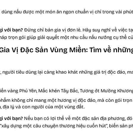
 dùng nấu được một món ăn ngon chuẩn vị chỉ trong vài ph
gì với bạn?
Đừng chỉ bán gia vị đơn lẻ. Hãy suy nghĩ về việc t
i pháp trọn gói giúp giải quyết một nhu cầu nấu nướng cụ thể 
 Gia Vị Đặc Sản Vùng Miền: Tìm về nhữ
, người tiêu dùng lại càng khao khát những giá trị độc đáo, m
iến vàng Phú Yên, Mắc khén Tây Bắc, Tương ớt Mường Khươn
hẩm không chỉ mang một hương vị độc đáo, mà còn gói trọn
 địa lý và con người của một vùng đất.
gì với bạn?
Nếu bạn có lợi thế về một đặc sản địa phương, đó
 “xây dựng một câu chuyện thương hiệu cuốn hút”, biến sản 