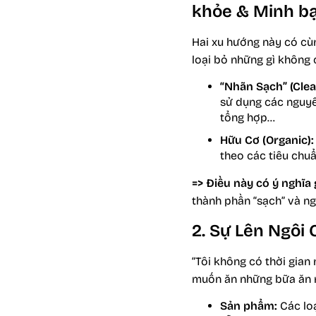
khỏe & Minh bạ
Hai xu hướng này có cù
loại bỏ những gì không c
“Nhãn Sạch” (Clea
sử dụng các nguyên
tổng hợp…
Hữu Cơ (Organic):
theo các tiêu chu
=> Điều này có ý nghĩa 
thành phần “sạch” và ng
2. Sự Lên Ngôi C
“Tôi không có thời gian
muốn ăn những bữa ăn nhạ
Sản phẩm:
Các loạ