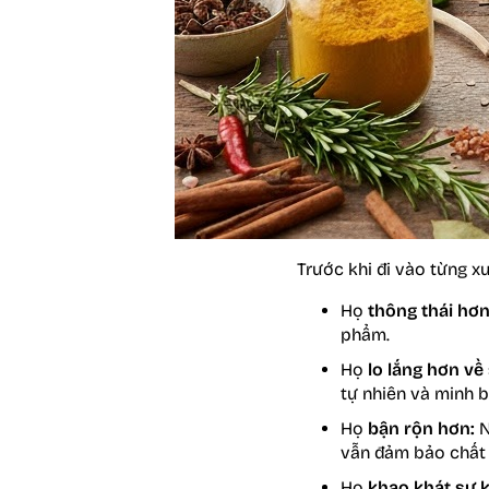
Trước khi đi vào từng x
Họ
thông thái hơn
phẩm.
Họ
lo lắng hơn về
tự nhiên và minh b
Họ
bận rộn hơn:
N
vẫn đảm bảo chất 
Họ
khao khát sự k