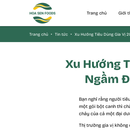
Trang chủ
Giới 
Trang chủ
‣
Tin tức
‣
Xu Hướng Tiêu Dùng Gia Vị 20
Xu Hướng T
Ngầm Đị
Bạn nghĩ rằng người tiê
một gói bột canh thì ch
chảy của cả một đại dư
Thị trường gia vị không