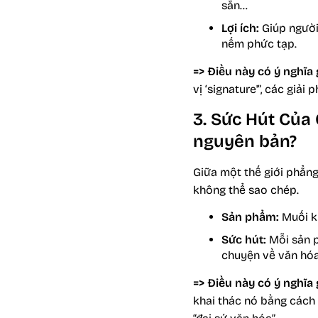
sẵn…
Lợi ích:
Giúp người
nếm phức tạp.
=> Điều này có ý nghĩa 
vị ‘signature'”, các giả
3. Sức Hút Của
nguyên bản?
Giữa một thế giới phẳng
không thể sao chép.
Sản phẩm:
Muối k
Sức hút:
Mỗi sản p
chuyện về văn hóa,
=> Điều này có ý nghĩa 
khai thác nó bằng cách