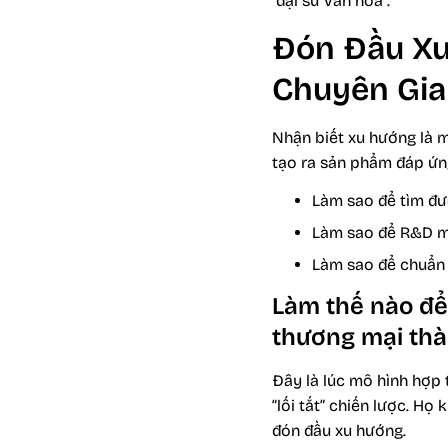
“đại sứ văn hóa”.
Đón Đầu Xu 
Chuyên Gi
Nhận biết xu hướng là 
tạo ra sản phẩm đáp ứng
Làm sao để tìm đư
Làm sao để R&D m
Làm sao để chuẩn 
Làm thế nào để
thương mại th
Đây là lúc mô hình hợp
“lối tắt” chiến lược. H
đón đầu xu hướng.