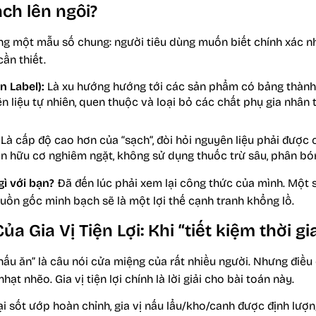
ch lên ngôi?
ng một mẫu số chung: người tiêu dùng muốn biết chính xác n
ần thiết.
n Label):
Là xu hướng hướng tới các sản phẩm có bảng thành 
 liệu tự nhiên, quen thuộc và loại bỏ các chất phụ gia nhân 
Là cấp độ cao hơn của “sạch”, đòi hỏi nguyên liệu phải được 
ẩn hữu cơ nghiêm ngặt, không sử dụng thuốc trừ sâu, phân bó
gì với bạn?
Đã đến lúc phải xem lại công thức của mình. Một
uồn gốc minh bạch sẽ là một lợi thế cạnh tranh khổng lồ.
ủa Gia Vị Tiện Lợi: Khi “tiết kiệm thời gi
 nấu ăn” là câu nói cửa miệng của rất nhiều người. Nhưng điều
t nhẽo. Gia vị tiện lợi chính là lời giải cho bài toán này.
i sốt ướp hoàn chỉnh, gia vị nấu lẩu/kho/canh được định lượ