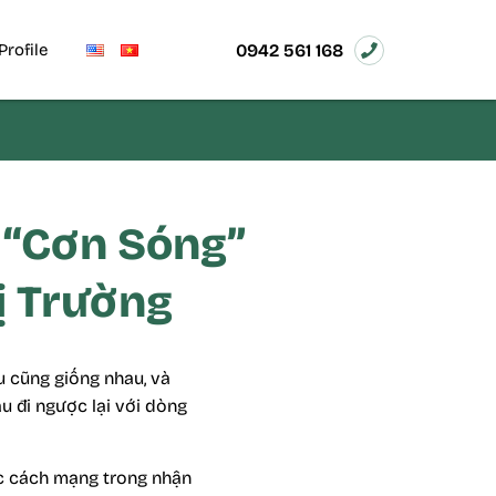
0942 561 168
Profile
 “Cơn Sóng”
ị Trường
u cũng giống nhau, và
àu đi ngược lại với dòng
uộc cách mạng trong nhận