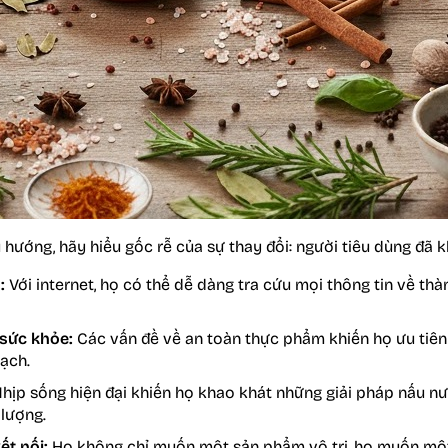
u hướng, hãy hiểu gốc rễ của sự thay đổi: người tiêu dùng đã 
:
Với internet, họ có thể dễ dàng tra cứu mọi thông tin về th
 sức khỏe:
Các vấn đề về an toàn thực phẩm khiến họ ưu tiên
ạch.
hịp sống hiện đại khiến họ khao khát những giải pháp nấu 
lượng.
ết nối:
Họ không chỉ muốn một sản phẩm vô tri, họ muốn mộ