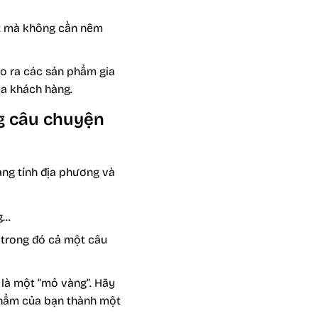
út mà không cần nêm
ạo ra các sản phẩm gia
của khách hàng.
ng câu chuyện
ang tính địa phương và
g…
 trong đó cả một câu
 là một “mỏ vàng”. Hãy
phẩm của bạn thành một