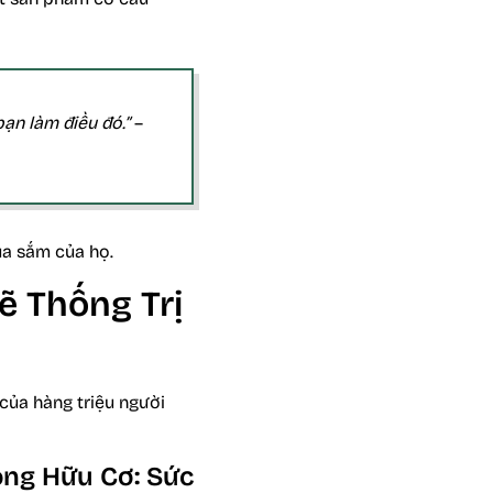
ạn làm điều đó.”
–
ua sắm của họ.
ẽ Thống Trị
 của hàng triệu người
óng Hữu Cơ: Sức