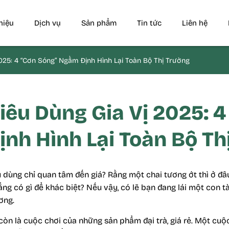
thiệu
Dịch vụ
Sản phẩm
Tin tức
Liên hệ
25: 4 “Cơn Sóng” Ngầm Định Hình Lại Toàn Bộ Thị Trường
iêu Dùng Gia Vị 2025: 4
nh Hình Lại Toàn Bộ Th
u dùng chỉ quan tâm đến giá? Rằng một chai tương ớt thì ở đâ
ẳng có gì để khác biệt? Nếu vậy, có lẽ bạn đang lái một con t
ơng.
 còn là cuộc chơi của những sản phẩm đại trà, giá rẻ. Một c