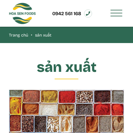
0942 561 168
Trang chủ
‣
sản xuất
sản xuất