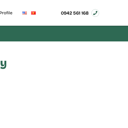
0942 561 168
Profile
ay