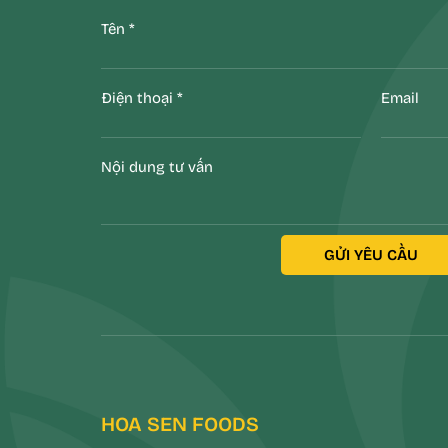
Tên
*
Điện thoại
*
Email
Nội dung tư vấn
GỬI YÊU CẦU
HOA SEN FOODS