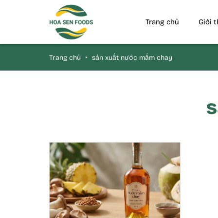
Trang chủ
Giới 
Trang chủ
‣
sản xuất nước mắm chay
s