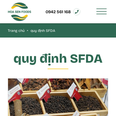
0942 561 168
Trang chủ
‣
quy định SFDA
quy định SFDA