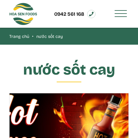
0942 561 168
Trang chủ
‣
nước sốt cay
nước sốt cay