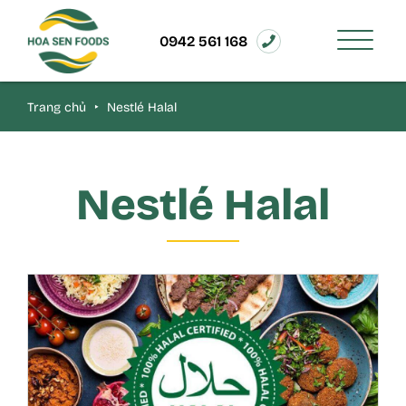
0942 561 168
Trang chủ
‣
Nestlé Halal
Nestlé Halal