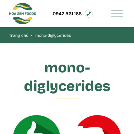
0942 561 168
Trang chủ
‣
mono-diglycerides
mono-
diglycerides