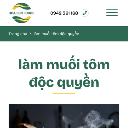
0942 561 168
Trang chủ
‣
làm muối tôm độc quyền
làm muối tôm
độc quyền