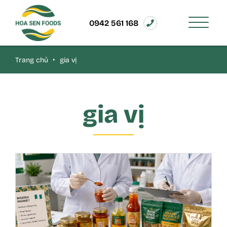
0942 561 168
Trang chủ
‣
gia vị
gia vị