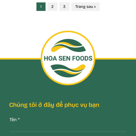
1
2
3
Trang sau »
Chúng tôi ở đây để phục vụ bạn
Tên
*