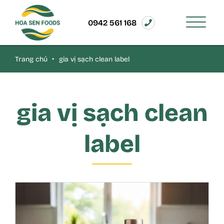
0942 561 168
Trang chủ
‣
gia vị sạch clean label
gia vị sạch clean
label