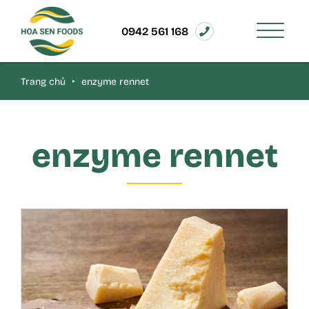
0942 561 168
Trang chủ
‣
enzyme rennet
enzyme rennet