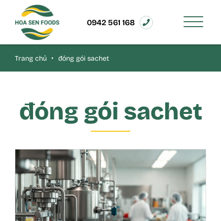
0942 561 168
Trang chủ
‣
đóng gói sachet
đóng gói sachet