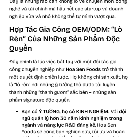
Đây là những rào cản khổng lồ về chuyên môn, công
nghệ và tài chính mà hầu hết các startup và doanh
nghiệp vừa và nhỏ không thể tự mình vượt qua.
Hợp Tác Gia Công OEM/ODM: “Lò
Rèn” Của Những Sản Phẩm Độc
Quyền
Đây chính là lúc việc bắt tay với một đối tác gia
công chuyên nghiệp như
Hoa Sen Foods
trở thành
một quyết định chiến lược. Họ không chỉ sản xuất, họ
là “lò rèn” nơi những ý tưởng thô được tôi luyện
thành những “thanh gươm” sắc bén – những sản
phẩm signature độc quyền.
Bạn có Ý TƯỞNG, họ có KINH NGHIỆM:
Với
đội
ngũ quản lý hơn 30 năm kinh nghiệm trong
ngành
và
năng lực R&D đáng kể
, Hoa Sen
Foods sẽ cùng bạn nghiên cứu, tối ưu và hoàn