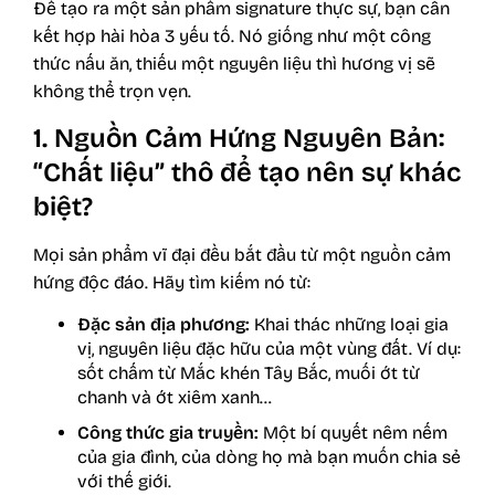
Để tạo ra một sản phẩm signature thực sự, bạn cần
kết hợp hài hòa 3 yếu tố. Nó giống như một công
thức nấu ăn, thiếu một nguyên liệu thì hương vị sẽ
không thể trọn vẹn.
1. Nguồn Cảm Hứng Nguyên Bản:
“Chất liệu” thô để tạo nên sự khác
biệt?
Mọi sản phẩm vĩ đại đều bắt đầu từ một nguồn cảm
hứng độc đáo. Hãy tìm kiếm nó từ:
Đặc sản địa phương:
Khai thác những loại gia
vị, nguyên liệu đặc hữu của một vùng đất. Ví dụ:
sốt chấm từ Mắc khén Tây Bắc, muối ớt từ
chanh và ớt xiêm xanh…
Công thức gia truyền:
Một bí quyết nêm nếm
của gia đình, của dòng họ mà bạn muốn chia sẻ
với thế giới.