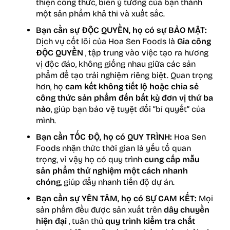
thiện công thức, biến ý tưởng của bạn thành
một sản phẩm khả thi và xuất sắc.
Bạn cần sự ĐỘC QUYỀN, họ có sự BẢO MẬT:
Dịch vụ cốt lõi của Hoa Sen Foods là
Gia công
ĐỘC QUYỀN
, tập trung vào việc tạo ra hương
vị độc đáo, không giống nhau giữa các sản
phẩm để tạo trải nghiệm riêng biệt. Quan trọng
hơn, họ
cam kết không tiết lộ hoặc chia sẻ
công thức sản phẩm đến bất kỳ đơn vị thứ ba
nào
, giúp bạn bảo vệ tuyệt đối “bí quyết” của
mình.
Bạn cần TỐC ĐỘ, họ có QUY TRÌNH:
Hoa Sen
Foods nhận thức thời gian là yếu tố quan
trọng, vì vậy họ có quy trình
cung cấp mẫu
sản phẩm thử nghiệm một cách nhanh
chóng
, giúp đẩy nhanh tiến độ dự án.
Bạn cần sự YÊN TÂM, họ có SỰ CAM KẾT:
Mọi
sản phẩm đều được sản xuất trên
dây chuyền
hiện đại
, tuân thủ
quy trình kiểm tra chất