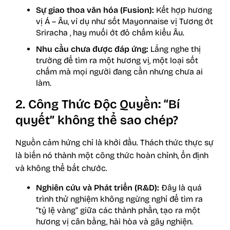
Sự giao thoa văn hóa (Fusion):
Kết hợp hương
vị Á – Âu, ví dụ như sốt Mayonnaise vị Tương ớt
Sriracha , hay muối ớt đỏ chấm kiểu Âu.
Nhu cầu chưa được đáp ứng:
Lắng nghe thị
trường để tìm ra một hương vị, một loại sốt
chấm mà mọi người đang cần nhưng chưa ai
làm.
2. Công Thức Độc Quyền: “Bí
quyết” không thể sao chép?
Nguồn cảm hứng chỉ là khởi đầu. Thách thức thực sự
là biến nó thành một công thức hoàn chỉnh, ổn định
và không thể bắt chước.
Nghiên cứu và Phát triển (R&D)
:
Đây là quá
trình thử nghiệm không ngừng nghỉ để tìm ra
“tỷ lệ vàng” giữa các thành phần, tạo ra một
hương vị cân bằng, hài hòa và gây nghiện.