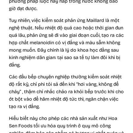
phương pháp luộc hay hấp trong nước không bao
giờ đạt được.
Tuy nhiên, việc kiểm soát phản ứng Maillard là một
nghệ thuật. Nếu nhiệt độ quá cao hoặc thời gian đun
quá lâu, phản ứng sẽ đi vào giai đoạn cuối, tạo ra các
hợp chất melanoidin có vị đắng và màu sẫm không
mong muốn. Đây chính là lý do khoa học đằng sau
kinh nghiệm dân gian: tại sao sa tế tự làm đôi khi bị
đắng.
Các đầu bếp chuyên nghiệp thường kiểm soát nhiệt
độ rất kỹ, chỉ phi tỏi sả đến khi “hơi vàng, không để
cháy” , thậm chí nhắc chảo ra khỏi bếp trước khi cho
ớt bột vào để hãm nhiệt độ tức thì, ngăn chặn việc
tạo ra vị đắng.
Hiểu biết này cho phép các nhà sản xuất như Hoa
Sen Foods tối ưu hóa quy trình ở quy mô công