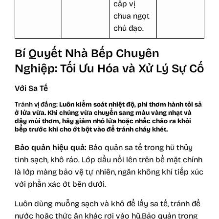
cấp vị
chua ngọt
chủ đạo.
Bí Quyết Nhà Bếp Chuyên
Nghiệp: Tối Ưu Hóa và Xử Lý Sự Cố
Với Sa Tế
Tránh vị đắng:
Luôn kiểm soát nhiệt độ, phi thơm hành tỏi sả
ở lửa vừa. Khi chúng vừa chuyển sang màu vàng nhạt và
dậy mùi thơm, hãy giảm nhỏ lửa hoặc nhấc chảo ra khỏi
bếp trước khi cho ớt bột vào để tránh cháy khét.
Bảo quản hiệu quả:
Bảo quản sa tế trong hũ thủy
tinh sạch, khô ráo. Lớp dầu nổi lên trên bề mặt chính
là lớp màng bảo vệ tự nhiên, ngăn không khí tiếp xúc
với phần xác ớt bên dưới.
Luôn dùng muỗng sạch và khô để lấy sa tế, tránh để
nước hoặc thức ăn khác rơi vào hũ.Bảo quản trong