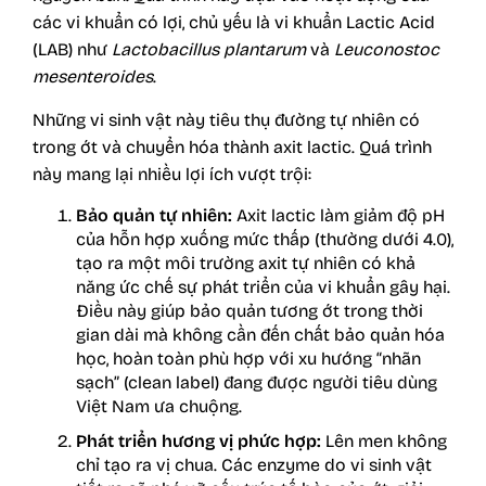
các vi khuẩn có lợi, chủ yếu là vi khuẩn Lactic Acid
(LAB) như
Lactobacillus plantarum
và
Leuconostoc
mesenteroides
.
Những vi sinh vật này tiêu thụ đường tự nhiên có
trong ớt và chuyển hóa thành axit lactic. Quá trình
này mang lại nhiều lợi ích vượt trội:
Bảo quản tự nhiên:
Axit lactic làm giảm độ pH
của hỗn hợp xuống mức thấp (thường dưới 4.0),
tạo ra một môi trường axit tự nhiên có khả
năng ức chế sự phát triển của vi khuẩn gây hại.
Điều này giúp bảo quản tương ớt trong thời
gian dài mà không cần đến chất bảo quản hóa
học, hoàn toàn phù hợp với xu hướng “nhãn
sạch” (clean label) đang được người tiêu dùng
Việt Nam ưa chuộng.
Phát triển hương vị phức hợp:
Lên men không
chỉ tạo ra vị chua. Các enzyme do vi sinh vật