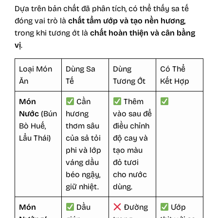
Dựa trên bản chất đã phân tích, có thể thấy sa tế
đóng vai trò là
chất tẩm ướp và tạo nền hương
,
trong khi tương ớt là
chất hoàn thiện và cân bằng
vị
.
Loại Món
Dùng Sa
Dùng
Có Thể
Ăn
Tế
Tương Ớt
Kết Hợp
Món
Cần
Thêm
Nước
(Bún
hương
vào sau để
Bò Huế,
thơm sâu
điều chỉnh
Lẩu Thái)
của sả tỏi
độ cay và
phi và lớp
tạo màu
váng dầu
đỏ tươi
béo ngậy,
cho nước
giữ nhiệt.
dùng.
Món
Dầu
Đường
Ướp