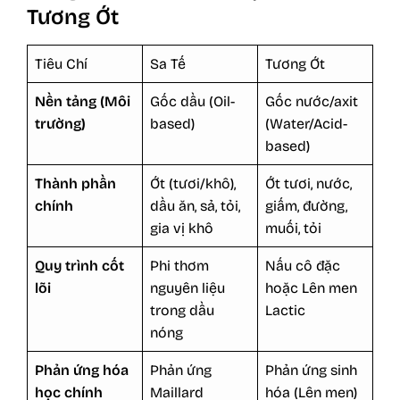
Tương Ớt
Tiêu Chí
Sa Tế
Tương Ớt
Nền tảng (Môi
Gốc dầu (Oil-
Gốc nước/axit
trường)
based)
(Water/Acid-
based)
Thành phần
Ớt (tươi/khô),
Ớt tươi, nước,
chính
dầu ăn, sả, tỏi,
giấm, đường,
gia vị khô
muối, tỏi
Quy trình cốt
Phi thơm
Nấu cô đặc
lõi
nguyên liệu
hoặc Lên men
trong dầu
Lactic
nóng
Phản ứng hóa
Phản ứng
Phản ứng sinh
học chính
Maillard
hóa (Lên men)