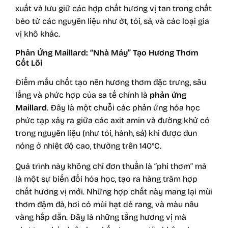
xuất và lưu giữ các hợp chất hương vị tan trong chất
béo từ các nguyên liệu như ớt, tỏi, sả, và các loại gia
vị khô khác.
Phản Ứng Maillard: “Nhà Máy” Tạo Hương Thơm
Cốt Lõi
Điểm mấu chốt tạo nên hương thơm đặc trưng, sâu
lắng và phức hợp của sa tế chính là
phản ứng
Maillard
. Đây là một chuỗi các phản ứng hóa học
phức tạp xảy ra giữa các axit amin và đường khử có
trong nguyên liệu (như tỏi, hành, sả) khi được đun
nóng ở nhiệt độ cao, thường trên 140°C.
Quá trình này không chỉ đơn thuần là “phi thơm” mà
là một sự biến đổi hóa học, tạo ra hàng trăm hợp
chất hương vị mới. Những hợp chất này mang lại mùi
thơm đậm đà, hơi có mùi hạt dẻ rang, và màu nâu
vàng hấp dẫn. Đây là những tầng hương vị mà