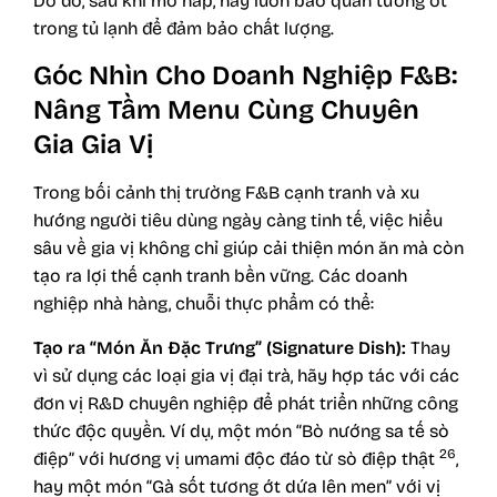
Do đó, sau khi mở nắp, hãy luôn bảo quản tương ớt
trong tủ lạnh để đảm bảo chất lượng.
Góc Nhìn Cho Doanh Nghiệp F&B:
Nâng Tầm Menu Cùng Chuyên
Gia Gia Vị
Trong bối cảnh thị trường F&B cạnh tranh và xu
hướng người tiêu dùng ngày càng tinh tế, việc hiểu
sâu về gia vị không chỉ giúp cải thiện món ăn mà còn
tạo ra lợi thế cạnh tranh bền vững. Các doanh
nghiệp nhà hàng, chuỗi thực phẩm có thể:
Tạo ra “Món Ăn Đặc Trưng” (Signature Dish):
Thay
vì sử dụng các loại gia vị đại trà, hãy hợp tác với các
đơn vị R&D chuyên nghiệp để phát triển những công
thức độc quyền. Ví dụ, một món “Bò nướng sa tế sò
26
điệp” với hương vị umami độc đáo từ sò điệp thật
,
hay một món “Gà sốt tương ớt dứa lên men” với vị