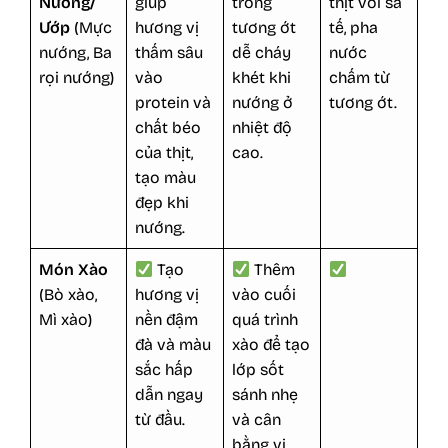
Nướng/
giúp
trong
thịt với sa
Ướp
(Mực
hương vị
tương ớt
tế, pha
nướng, Ba
thấm sâu
dễ cháy
nước
rọi nướng)
vào
khét khi
chấm từ
protein và
nướng ở
tương ớt.
chất béo
nhiệt độ
của thịt,
cao.
tạo màu
đẹp khi
nướng.
Món Xào
Tạo
Thêm
(Bò xào,
hương vị
vào cuối
Mì xào)
nền đậm
quá trình
đà và màu
xào để tạo
sắc hấp
lớp sốt
dẫn ngay
sánh nhẹ
từ đầu.
và cân
bằng vị.