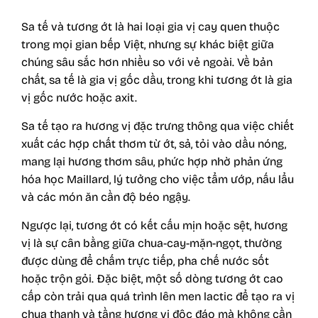
Sa tế và tương ớt là hai loại gia vị cay quen thuộc
trong mọi gian bếp Việt, nhưng sự khác biệt giữa
chúng sâu sắc hơn nhiều so với vẻ ngoài. Về bản
chất, sa tế là gia vị gốc dầu, trong khi tương ớt là gia
vị gốc nước hoặc axit.
Sa tế tạo ra hương vị đặc trưng thông qua việc chiết
xuất các hợp chất thơm từ ớt, sả, tỏi vào dầu nóng,
mang lại hương thơm sâu, phức hợp nhờ phản ứng
hóa học Maillard, lý tưởng cho việc tẩm ướp, nấu lẩu
và các món ăn cần độ béo ngậy.
Ngược lại,
tương ớt
có kết cấu mịn hoặc sệt, hương
vị là sự cân bằng giữa chua-cay-mặn-ngọt, thường
được dùng để chấm trực tiếp, pha chế nước sốt
hoặc trộn gỏi. Đặc biệt, một số dòng tương ớt cao
cấp còn trải qua quá trình lên men lactic để tạo ra vị
chua thanh và tầng hương vị độc đáo mà không cần