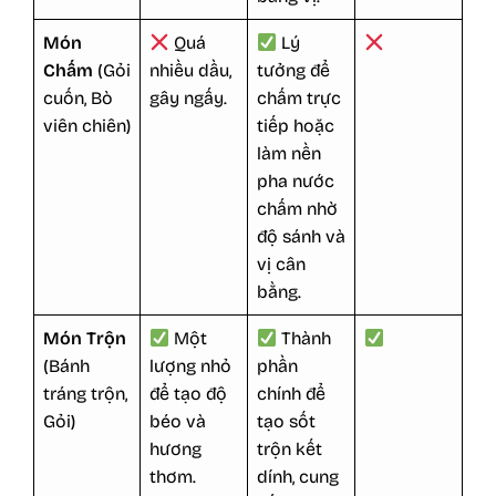
Món
Quá
Lý
Chấm
(Gỏi
nhiều dầu,
tưởng để
cuốn, Bò
gây ngấy.
chấm trực
viên chiên)
tiếp hoặc
làm nền
pha nước
chấm nhờ
độ sánh và
vị cân
bằng.
Món Trộn
Một
Thành
(Bánh
lượng nhỏ
phần
tráng trộn,
để tạo độ
chính để
Gỏi)
béo và
tạo sốt
hương
trộn kết
thơm.
dính, cung