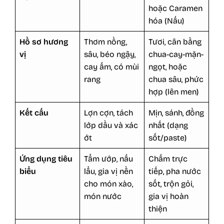
hoặc Caramen
hóa (Nấu)
Hồ sơ hương
Thơm nồng,
Tươi, cân bằng
vị
sâu, béo ngậy,
chua-cay-mặn-
cay ấm, có mùi
ngọt, hoặc
rang
chua sâu, phức
hợp (lên men)
Kết cấu
Lợn cợn, tách
Mịn, sánh, đồng
lớp dầu và xác
nhất (dạng
ớt
sốt/paste)
Ứng dụng tiêu
Tẩm ướp, nấu
Chấm trực
biểu
lẩu, gia vị nền
tiếp, pha nước
cho món xào,
sốt, trộn gỏi,
món nước
gia vị hoàn
thiện