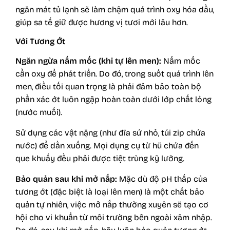
ngăn mát tủ lạnh sẽ làm chậm quá trình oxy hóa dầu,
giúp sa tế giữ được hương vị tươi mới lâu hơn.
Với Tương Ớt
Ngăn ngừa nấm mốc (khi tự lên men):
Nấm mốc
cần oxy để phát triển. Do đó, trong suốt quá trình lên
men, điều tối quan trọng là phải đảm bảo toàn bộ
phần xác ớt luôn ngập hoàn toàn dưới lớp chất lỏng
(nước muối).
Sử dụng các vật nặng (như đĩa sứ nhỏ, túi zip chứa
nước) để dằn xuống. Mọi dụng cụ từ hũ chứa đến
que khuấy đều phải được tiệt trùng kỹ lưỡng.
Bảo quản
sau khi mở nắp:
Mặc dù độ pH thấp của
tương ớt (đặc biệt là loại lên men) là một chất bảo
quản tự nhiên, việc mở nắp thường xuyên sẽ tạo cơ
hội cho vi khuẩn từ môi trường bên ngoài xâm nhập.