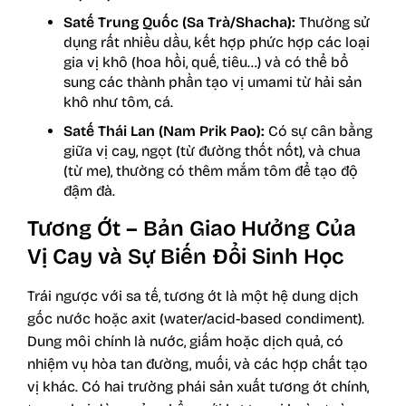
Satế Trung Quốc (Sa Trà/Shacha):
Thường sử
dụng rất nhiều dầu, kết hợp phức hợp các loại
gia vị khô (hoa hồi, quế, tiêu…) và có thể bổ
sung các thành phần tạo vị umami từ hải sản
khô như tôm, cá.
Satế Thái Lan (Nam Prik Pao):
Có sự cân bằng
giữa vị cay, ngọt (từ đường thốt nốt), và chua
(từ me), thường có thêm mắm tôm để tạo độ
đậm đà.
Tương Ớt – Bản Giao Hưởng Của
Vị Cay và Sự Biến Đổi Sinh Học
Trái ngược với sa tế, tương ớt là một hệ dung dịch
gốc nước hoặc axit (water/acid-based condiment).
Dung môi chính là nước, giấm hoặc dịch quả, có
nhiệm vụ hòa tan đường, muối, và các hợp chất tạo
vị khác. Có hai trường phái sản xuất tương ớt chính,