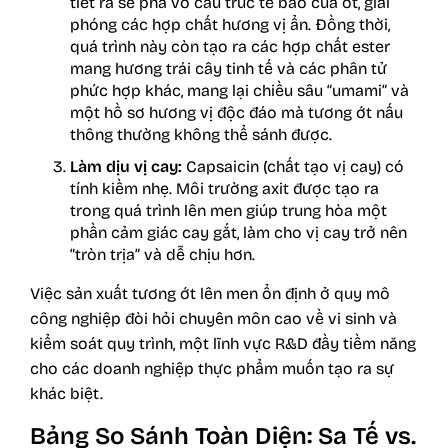
tiết ra sẽ phá vỡ cấu trúc tế bào của ớt, giải
phóng các hợp chất hương vị ẩn. Đồng thời,
quá trình này còn tạo ra các hợp chất ester
mang hương trái cây tinh tế và các phân tử
phức hợp khác, mang lại chiều sâu “umami” và
một hồ sơ hương vị độc đáo mà tương ớt nấu
thông thường không thể sánh được.
Làm dịu vị cay:
Capsaicin (chất tạo vị cay) có
tính kiềm nhẹ. Môi trường axit được tạo ra
trong quá trình lên men giúp trung hòa một
phần cảm giác cay gắt, làm cho vị cay trở nên
“tròn trịa” và dễ chịu hơn.
Việc sản xuất tương ớt lên men ổn định ở quy mô
công nghiệp đòi hỏi chuyên môn cao về vi sinh và
kiểm soát quy trình, một lĩnh vực R&D đầy tiềm năng
cho các doanh nghiệp thực phẩm muốn tạo ra sự
khác biệt.
Bảng So Sánh Toàn Diện: Sa Tế vs.