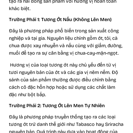
tạo ra hai dòng sản phẩm với hương vị hoàn toàn
khác biệt.
Trường Phái 1: Tương Ớt Nấu (Không Lên Men)
Đây là phương pháp phổ biến trong sản xuất công
nghiệp và tại gia. Nguyên liệu chính gồm ớt, tỏi, cà
chua được xay nhuyễn và nấu cùng với giấm, đường,
muối để tạo ra sự cân bằng vị chua-cay-mặn-ngọt.
Hương vị của loại tương ớt này chủ yếu đến từ vị
tươi nguyên bản của ớt và các gia vị nêm nếm. Độ
sánh của sản phẩm thường được điều chỉnh bằng
cách cô đặc hỗn hợp hoặc sử dụng các chất làm
đặc như bột bắp.
Trường Phái 2: Tương Ớt Lên Men Tự Nhiên
Đây là phương pháp truyền thống tạo ra các loại
tương ớt trứ danh thế giới như Tabasco hay Sriracha
nguyên bản. Quá trình này dựa vào hoạt động của