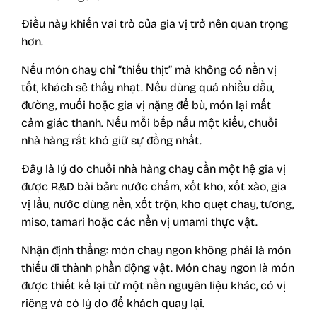
Điều này khiến vai trò của gia vị trở nên quan trọng
hơn.
Nếu món chay chỉ “thiếu thịt” mà không có nền vị
tốt, khách sẽ thấy nhạt. Nếu dùng quá nhiều dầu,
đường, muối hoặc gia vị nặng để bù, món lại mất
cảm giác thanh. Nếu mỗi bếp nấu một kiểu, chuỗi
nhà hàng rất khó giữ sự đồng nhất.
Đây là lý do chuỗi nhà hàng chay cần một hệ gia vị
được R&D bài bản: nước chấm, xốt kho, xốt xào, gia
vị lẩu, nước dùng nền, xốt trộn, kho quẹt chay, tương,
miso, tamari hoặc các nền vị umami thực vật.
Nhận định thẳng: món chay ngon không phải là món
thiếu đi thành phần động vật. Món chay ngon là món
được thiết kế lại từ một nền nguyên liệu khác, có vị
riêng và có lý do để khách quay lại.