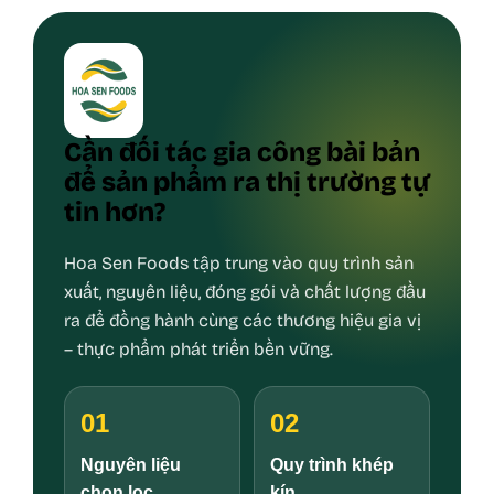
Cần đối tác gia công bài bản
để sản phẩm ra thị trường tự
tin hơn?
Hoa Sen Foods tập trung vào quy trình sản
xuất, nguyên liệu, đóng gói và chất lượng đầu
ra để đồng hành cùng các thương hiệu gia vị
– thực phẩm phát triển bền vững.
01
02
Nguyên liệu
Quy trình khép
chọn lọc
kín