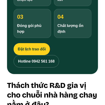
03
04
Đóng gói phù
Chất lượng ổn
hợp
định
Đặt lịch trao đổi
Hotline 0942 561 168
Thách thức R&D gia vị
cho chuỗi nhà hàng chay
nằm ở đâu?