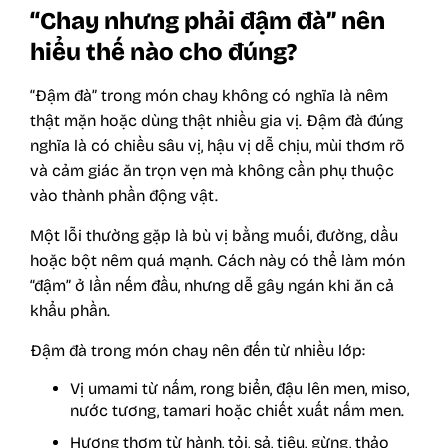
“Chay nhưng phải đậm đà” nên
hiểu thế nào cho đúng?
“Đậm đà” trong món chay không có nghĩa là nêm
thật mặn hoặc dùng thật nhiều gia vị. Đậm đà đúng
nghĩa là có chiều sâu vị, hậu vị dễ chịu, mùi thơm rõ
và cảm giác ăn trọn vẹn mà không cần phụ thuộc
vào thành phần động vật.
Một lỗi thường gặp là bù vị bằng muối, đường, dầu
hoặc bột nêm quá mạnh. Cách này có thể làm món
“đậm” ở lần nếm đầu, nhưng dễ gây ngán khi ăn cả
khẩu phần.
Đậm đà trong món chay nên đến từ nhiều lớp:
Vị umami từ nấm, rong biển, đậu lên men, miso,
nước tương, tamari hoặc chiết xuất nấm men.
Hương thơm từ hành, tỏi, sả, tiêu, gừng, thảo