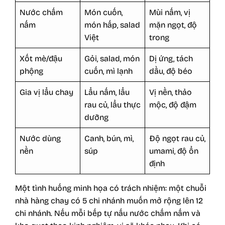
Nước chấm
Món cuốn,
Mùi nấm, vị
nấm
món hấp, salad
mặn ngọt, độ
Việt
trong
Xốt mè/đậu
Gỏi, salad, món
Dị ứng, tách
phộng
cuốn, mì lạnh
dầu, độ béo
Gia vị lẩu chay
Lẩu nấm, lẩu
Vị nền, thảo
rau củ, lẩu thực
mộc, độ đậm
dưỡng
Nước dùng
Canh, bún, mì,
Độ ngọt rau củ,
nền
súp
umami, độ ổn
định
Một tình huống minh họa có trách nhiệm: một chuỗi
nhà hàng chay có 5 chi nhánh muốn mở rộng lên 12
chi nhánh. Nếu mỗi bếp tự nấu nước chấm nấm và