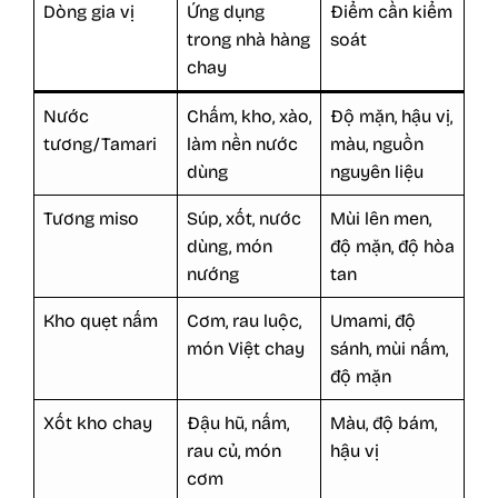
Dòng gia vị
Ứng dụng
Điểm cần kiểm
trong nhà hàng
soát
chay
Nước
Chấm, kho, xào,
Độ mặn, hậu vị,
tương/Tamari
làm nền nước
màu, nguồn
dùng
nguyên liệu
Tương miso
Súp, xốt, nước
Mùi lên men,
dùng, món
độ mặn, độ hòa
nướng
tan
Kho quẹt nấm
Cơm, rau luộc,
Umami, độ
món Việt chay
sánh, mùi nấm,
độ mặn
Xốt kho chay
Đậu hũ, nấm,
Màu, độ bám,
rau củ, món
hậu vị
cơm