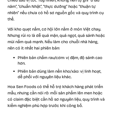
chiều sâu vị tốt. Tuy nhiên, không nên tự ghi “ủ lâu
năm”, “chuẩn Nhật”, “thực dưỡng” hoặc “thuận tự
nhiên” nếu chưa có hồ sơ nguồn gốc và quy trình cụ
thể.
Với kho quẹt nấm, cơ hội lớn nằm ở món Việt chay.
Nhưng rủi ro là dễ quá mặn, quá ngọt, quá sánh hoặc
mùi nấm quá mạnh. Nếu làm cho chuỗi nhà hàng,
nên có ít nhất hai phiên bản:
Phiên bản chấm rau/cơm: vị đậm, độ sánh cao
hơn.
Phiên bản dùng làm nền kho/xào: vị linh hoạt,
dễ phối với nguyên liệu khác.
Hoa Sen Foods có thể hỗ trợ khách hàng phát triển
mẫu, nhưng cần nói rõ: mỗi sản phẩm lên men hoặc
có claim đặc biệt cần hồ sơ nguyên liệu, quy trình và
kiểm nghiệm phù hợp trước khi công bố.