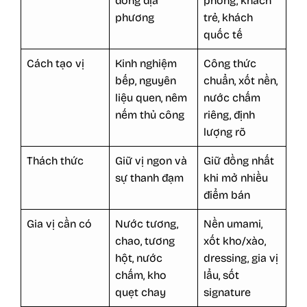
đồng địa
phòng, khách
phương
trẻ, khách
quốc tế
Cách tạo vị
Kinh nghiệm
Công thức
bếp, nguyên
chuẩn, xốt nền,
liệu quen, nêm
nước chấm
nếm thủ công
riêng, định
lượng rõ
Thách thức
Giữ vị ngon và
Giữ đồng nhất
sự thanh đạm
khi mở nhiều
điểm bán
Gia vị cần có
Nước tương,
Nền umami,
chao, tương
xốt kho/xào,
hột, nước
dressing, gia vị
chấm, kho
lẩu, sốt
quẹt chay
signature