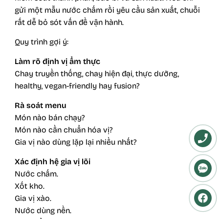
gửi một mẫu nước chấm rồi yêu cầu sản xuất, chuỗi
rất dễ bỏ sót vấn đề vận hành.
Quy trình gợi ý:
Làm rõ định vị ẩm thực
Chay truyền thống, chay hiện đại, thực dưỡng,
healthy, vegan-friendly hay fusion?
Rà soát menu
Món nào bán chạy?
Món nào cần chuẩn hóa vị?
Gia vị nào dùng lặp lại nhiều nhất?
Xác định hệ gia vị lõi
Nước chấm.
Xốt kho.
Gia vị xào.
Nước dùng nền.