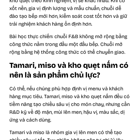
kho quẹt theo kinh nghiệm, vị sẽ khác nhau. Khi có
xốt nền, gia vị định lượng và mẫu chuẩn, chuỗi dễ
đào tạo bếp mới hơn, kiểm soát cost tốt hơn và giữ
trải nghiệm khách hàng ổn định hơn.
Bài học thực chiến: chuỗi F&B không mở rộng bằng
công thức nằm trong đầu một đầu bếp. Chuỗi mở
rộng bằng hệ thống công thức có thể chuyển giao.
Tamari, miso và kho quẹt nấm có
nên là sản phẩm chủ lực?
Có thể, nếu chúng phù hợp định vị menu và khách
hàng mục tiêu. Tamari, miso và kho quẹt nấm đều có
tiềm năng tạo chiều sâu vị cho món chay, nhưng cần
R&D kỹ về độ mặn, mùi lên men, hậu vị, màu sắc, dị
ứng và cách dùng.
Tamari và miso là nhóm gia vị lên men có thể tạo