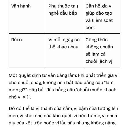
Vận hành
Phụ thuộc tay
Cần hệ gia vị
nghề đầu bếp
giúp đào tạo
và kiểm soát
cost
Rủi ro
Vị mỗi ngày có
Công thức
thể khác nhau
không chuẩn
sẽ làm cả
chuỗi lệch vị
Một quyết định tư vấn đáng làm: khi phát triển gia vị
cho chuỗi chay, không nên bắt đầu bằng câu “làm
món gì?”. Hãy bắt đầu bằng câu “chuỗi muốn khách
nhớ vị gì?”.
Đó có thể là vị thanh của nấm, vị đậm của tương lên
men, vị khói nhẹ của kho quẹt, vị béo từ mè, vị chua
dịu của xốt trộn hoặc vị lẩu sâu nhưng không nặng.