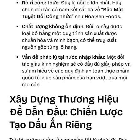
Rò rỉ công thức:
Đây là nỗi lo lớn nhất. Hãy
chọn đối tác có cam kết sắt đá về
“Bảo Mật
Tuyệt Đối Công Thức”
như Hoa Sen Foods.
Chất lượng không ổn định:
Rủi ro này được
loại bỏ bằng một quy trình sản xuất được
chuẩn hóa và minh bạch, có thể truy xuất
nguồn gốc từng lô hàng.
Vấn đề pháp lý tại nước nhập khẩu:
Một đối
tác giàu kinh nghiệm sẽ có đầy đủ giấy phép và
sự am hiểu về các quy định an toàn thực phẩm
quốc tế, giúp sản phẩm của bạn vượt qua mọi
rào cản.
Xây Dựng Thương Hiệu
Để Dẫn Đầu: Chiến Lược
Tạo Dấu Ấn Riêng
Tại thị trường quốc tế, sản phẩm tốt là chưa đủ. Bạn