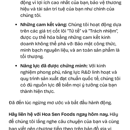
động vì lợi ích cao nhất của bạn, bảo vệ thương
hiệu và tài sản trí tuệ của bạn như chính của
chúng tôi.
Những cam kết vàng:
Chúng tôi hoạt động dựa
trên các giá trị cốt lõi “Tử tế” và “Trách nhiệm”,
được cụ thể hóa bằng những cam kết kinh
doanh không thể phá vỡ: Bảo mật công thức,
minh bạch nguyên liệu, và an toàn sản phẩm là
tối thượng.
Năng lực đã được chứng minh:
Với kinh
nghiệm phong phú, năng lực R&D linh hoạt và
quy trình sản xuất đạt chuẩn quốc tế, chúng tôi
có đủ nguồn lực để biến mọi ý tưởng của bạn
thành hiện thực.
Đã đến lúc ngừng mơ ước và bắt đầu hành động.
Hãy liên hệ với
Hoa Sen Food
s ngay hôm nay.
Hãy
để chúng tôi lắng nghe câu chuyện của bạn và cùng
bạn viết nên chương tiếp theo trên bản đồ gia vị