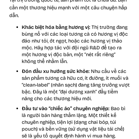
cần một thương hiệu mạnh với một câu chuyện hấp
dẫn.
Khác biệt hóa bằng hương vị:
Thị trường đang
bùng nổ với các loại tương cà có hương vị độc
đáo như tỏi, ớt ngọt, hoặc các hương vị thảo
mộc. Hãy hợp tác với đội ngũ R&D để tạo ra
một hương vị độc bản, một “nét rất riêng”
không thể nhầm lẫn.
Đón đầu xu hướng sức khỏe:
Nhu cầu về các
sản phẩm tương cà hữu cơ, ít đường, ít muối và
“clean-label” (nhãn sạch) đang tăng trưởng vượt
bậc. Đây là một “đại dương xanh” đầy tiềm
năng cho các thương hiệu mới.
Đầu tư vào “chiếc áo” chuyên nghiệp:
Bao bì
là người bán hàng thầm lặng. Một thiết kế
chuyên nghiệp, tiện lợi (dạng chai bóp, túi
pouch) và bền vững (sử dụng vật liệu tái chế)
sẽ là yếu tố quyết định hành vi mua hàng.