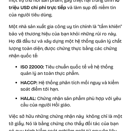
một vụ thu hồi sản phẩm, gây thiệt hại trung bình
10
triệu USD chi phí trực tiếp
và làm sụp đổ niềm tin
của người tiêu dùng.
Một nhà sản xuất gia công uy tín chính là “tấm khiên”
bảo vệ thương hiệu của bạn khỏi những rủi ro này.
Họ đã đầu tư và xây dựng một hệ thống quản lý chất
lượng toàn diện, được chứng thực bằng các chứng
nhận quốc tế:
ISO 22000:
Tiêu chuẩn quốc tế về hệ thống
quản lý an toàn thực phẩm.
HACCP:
Hệ thống phân tích mối nguy và kiểm
soát điểm tới hạn.
HALAL:
Chứng nhận sản phẩm phù hợp với yêu
cầu của người Hồi giáo.
Việc sở hữu những chứng nhận này không chỉ là một
tờ giấy. Nó là bằng chứng cho thấy đối tác của bạn
có quy trình kiểm soát nghiêm ngặt từ nguyên liệu