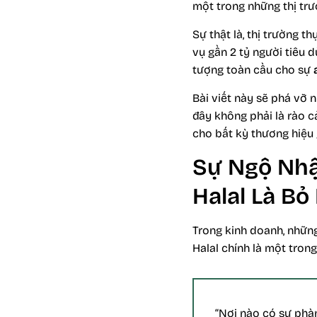
một trong những thị trư
Sự thật là, thị trường 
vụ gần 2 tỷ người tiêu d
tượng toàn cầu cho sự
Bài viết này sẽ phá vỡ 
đây không phải là rào c
cho bất kỳ thương hiệu 
Sự Ngộ Nhậ
Halal Là Bỏ
Trong kinh doanh, những
Halal chính là một tro
“Nơi nào có sự phàn