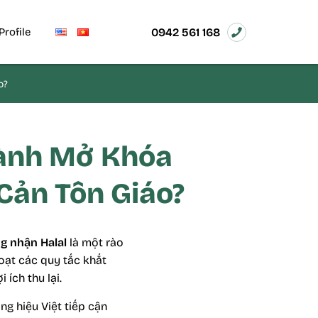
0942 561 168
Profile
o?
Hành Mở Khóa
Cản Tôn Giáo?
g nhận Halal
là một rào
oạt các quy tắc khắt
ích thu lại.
ng hiệu Việt tiếp cận