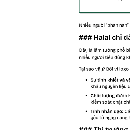
Nhiều người “phàn nàn” 
### Halal chỉ d
Đây là lầm tưởng phổ bi
nhiều người tiêu dùng 
Tại sao vậy? Bởi vì
logo
Sự tinh khiết và v
khâu nguyên liệu 
Chất lượng được 
kiểm soát chặt chẽ
Tính nhân đạo:
Các
yếu tố ngày càng 
### Thị trường