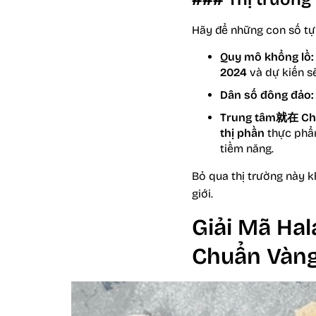
Hãy để những con số tự 
Quy mô khổng lồ:
2024
và dự kiến s
Dân số đông đảo:
Trung tâm就在 Ch
thị phần
thực phẩm
tiềm năng.
Bỏ qua thị trường này k
giới.
Giải Mã Hal
Chuẩn Vàng