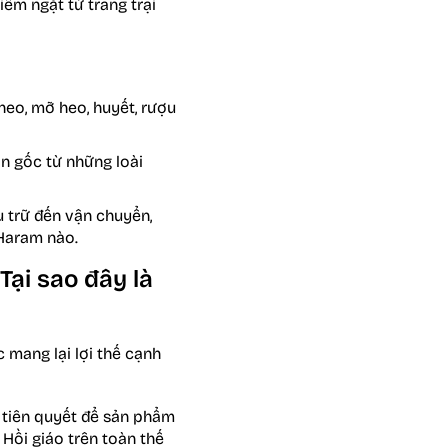
êm ngặt từ trang trại
eo, mỡ heo, huyết, rượu
n gốc từ những loài
ưu trữ đến vận chuyển,
 Haram nào.
ại sao đây là
 mang lại lợi thế cạnh
ện tiên quyết để sản phẩm
Hồi giáo trên toàn thế