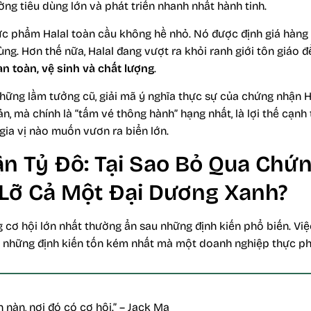
ờng tiêu dùng lớn và phát triển nhanh nhất hành tinh.
thực phẩm Halal toàn cầu không hề nhỏ. Nó được định giá hàng 
ùng. Hơn thế nữa, Halal đang vượt ra khỏi ranh giới tôn giáo 
an toàn, vệ sinh và chất lượng
.
những lầm tưởng cũ, giải mã ý nghĩa thực sự của chứng nhận Ha
ản, mà chính là “tấm vé thông hành” hạng nhất, là lợi thế cạn
gia vị nào muốn vươn ra biển lớn.
n Tỷ Đô: Tại Sao Bỏ Qua Chứ
 Lỡ Cả Một Đại Dương Xanh?
 cơ hội lớn nhất thường ẩn sau những định kiến phổ biến. Việ
ng những định kiến tốn kém nhất mà một doanh nghiệp thực p
 nàn, nơi đó có cơ hội.” – Jack Ma