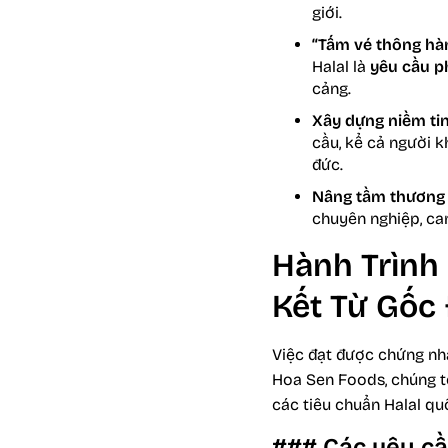
giới.
“Tấm vé thông hà
Halal là
yêu cầu p
cảng.
Xây dựng niềm tin
cầu, kể cả người 
đức.
Nâng tầm thương 
chuyên nghiệp, cam
Hành Trình
Kết Từ Gốc
Việc đạt được chứng nhậ
Hoa Sen Foods, chúng tô
các tiêu chuẩn Halal qu
### Các yêu cầ