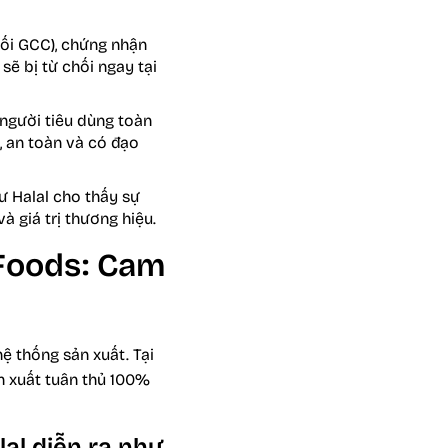
hối GCC), chứng nhận
sẽ bị từ chối ngay tại
người tiêu dùng toàn
, an toàn và có đạo
 Halal cho thấy sự
à giá trị thương hiệu.
 Foods: Cam
ệ thống sản xuất. Tại
n xuất tuân thủ 100%
al diễn ra như