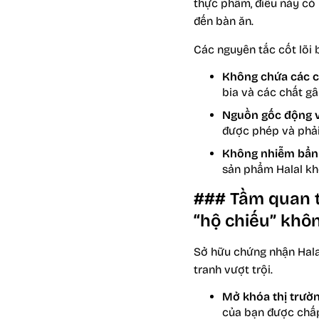
thực phẩm, điều này có 
đến bàn ăn.
Các nguyên tắc cốt lõi
Không chứa các c
bia và các chất g
Nguồn gốc động v
được phép và phải
Không nhiễm bẩn
sản phẩm Halal kh
### Tầm quan t
“hộ chiếu” khôn
Sở hữu chứng nhận Halal
tranh vượt trội.
Mở khóa thị trườn
của bạn được chấp 