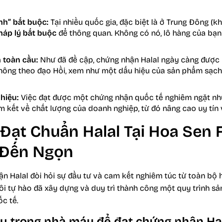
nh” bắt buộc:
Tại nhiều quốc gia, đặc biệt là ở Trung Đông (k
háp lý bắt buộc
để thông quan. Không có nó, lô hàng của bạn 
 toàn cầu:
Như đã đề cập, chứng nhận Halal ngày càng được 
không theo đạo Hồi, xem như một dấu hiệu của sản phẩm sạch
hiệu:
Việc đạt được một chứng nhận quốc tế nghiêm ngặt như
 kết về chất lượng của doanh nghiệp, từ đó nâng cao uy tín v
 Đạt Chuẩn Halal Tại Hoa Sen
 Đến Ngọn
n Halal đòi hỏi sự đầu tư và cam kết nghiêm túc từ toàn bộ h
i tự hào đã xây dựng và duy trì thành công một quy trình sả
ốc tế.
u trong nhà máy để đạt chứng nhận Hal