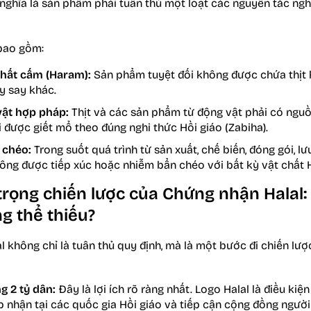
nghĩa là sản phẩm phải tuân thủ một loạt các nguyên tắc nghi
 bao gồm:
hất cấm (Haram):
Sản phẩm tuyệt đối không được chứa thịt h
ây say khác.
ật hợp pháp:
Thịt và các sản phẩm từ động vật phải có nguồ
 được giết mổ theo đúng nghi thức Hồi giáo (Zabiha).
 chéo:
Trong suốt quá trình từ sản xuất, chế biến, đóng gói, l
ông được tiếp xúc hoặc nhiễm bẩn chéo với bất kỳ vật chất
rọng chiến lược của Chứng nhận Halal: T
g thể thiếu?
 không chỉ là tuân thủ quy định, mà là một bước đi chiến lược
g 2 tỷ dân:
Đây là lợi ích rõ ràng nhất. Logo Halal là điều ki
nhận tại các quốc gia Hồi giáo và tiếp cận cộng đồng người 