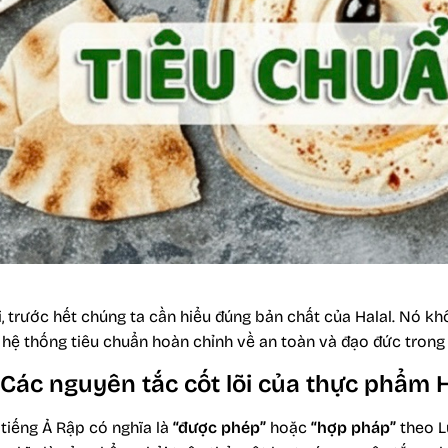
 trước hết chúng ta cần hiểu đúng bản chất của Halal. Nó kh
 hệ thống tiêu chuẩn hoàn chỉnh về an toàn và đạo đức trong
? Các nguyên tắc cốt lõi của thực phẩm Ha
 tiếng Ả Rập có nghĩa là
“được phép”
hoặc
“hợp pháp”
theo Lu