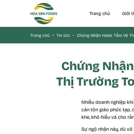
Trang chủ
Giới 
Trang chủ
‣
Tin tức
‣
Chứng Nhận Halal: Tấm Vé Th
Chứng Nhận 
Thị Trường T
Nhiều doanh nghiệp khi
cản tôn giáo phức tạp, 
khe, khó hiểu và cho rằn
Sự ngộ nhận này, dù vô 