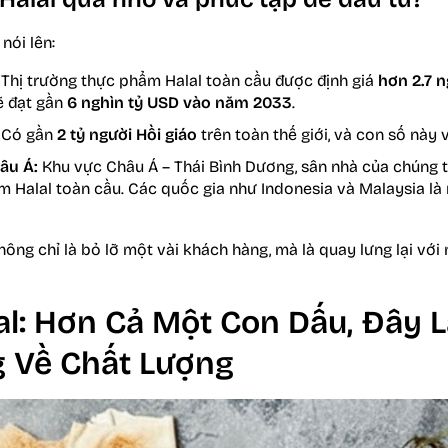
nói lên:
Thị trường thực phẩm Halal toàn cầu được định giá
hơn 2.7 
ẽ đạt gần
6 nghìn tỷ USD vào năm 2033
.
Có gần
2 tỷ người Hồi giáo
trên toàn thế giới, và con số này
âu Á:
Khu vực Châu Á – Thái Bình Dương, sân nhà của chúng t
 Halal toàn cầu. Các quốc gia như Indonesia và Malaysia là 
hông chỉ là bỏ lỡ một vài khách hàng, mà là quay lưng lại với
al: Hơn Cả Một Con Dấu, Đây L
 Về Chất Lượng