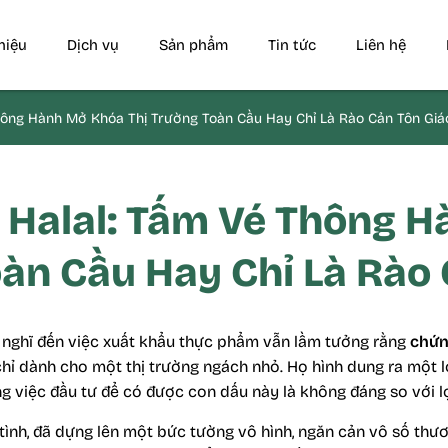
thiệu
Dịch vụ
Sản phẩm
Tin tức
Liên hệ
ông Hành Mở Khóa Thị Trường Toàn Cầu Hay Chỉ Là Rào Cản Tôn Giá
Halal: Tấm Vé Thông 
oàn Cầu Hay Chỉ Là Rào 
 nghĩ đến việc xuất khẩu thực phẩm vẫn lầm tưởng rằng
chứn
chỉ dành cho một thị trường ngách nhỏ. Họ hình dung ra một l
g việc đầu tư để có được con dấu này là không đáng so với lợi 
tình, đã dựng lên một bức tường vô hình, ngăn cản vô số thươ