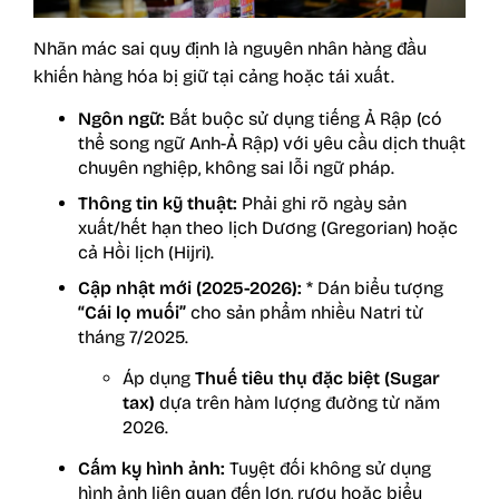
Nhãn mác sai quy định là nguyên nhân hàng đầu
khiến hàng hóa bị giữ tại cảng hoặc tái xuất.
Ngôn ngữ:
Bắt buộc sử dụng tiếng Ả Rập (có
thể song ngữ Anh-Ả Rập) với yêu cầu dịch thuật
chuyên nghiệp, không sai lỗi ngữ pháp.
Thông tin kỹ thuật:
Phải ghi rõ ngày sản
xuất/hết hạn theo lịch Dương (Gregorian) hoặc
cả Hồi lịch (Hijri).
Cập nhật mới (2025-2026):
* Dán biểu tượng
“Cái lọ muối”
cho sản phẩm nhiều Natri từ
tháng 7/2025.
Áp dụng
Thuế tiêu thụ đặc biệt (Sugar
tax)
dựa trên hàm lượng đường từ năm
2026.
Cấm kỵ hình ảnh:
Tuyệt đối không sử dụng
hình ảnh liên quan đến lợn, rượu hoặc biểu