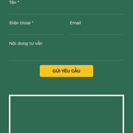
Tên
*
Điện thoại
*
Email
Nội dung tư vấn
GỬI YÊU CẦU