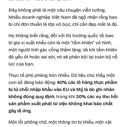
Đây không phải là một câu chuyện viễn tưởng.
Nhiều doanh nghiệp Việt Nam đã ngộ nhận rằng bao
bì chỉ đơn thuần là lớp vỏ bọc, chỉ cần đẹp mắt là đủ.
Họ không biết rằng, đối với thị trường quốc tế, bao
bì gia vị xuất khẩu còn là một “tấm khiên” vô hình,
một người lính gác cổng thầm lặng. Và khi tấm khiên
đó yếu ớt hoặc sai sót, nó sẽ phản bội lại toàn bộ nỗ
lực của bạn.
Thực tế phũ phàng hơn nhiều. Dữ liệu cho thấy một
con số đáng báo động:
40% các lô hàng thực phẩm
bị từ chối nhập khẩu vào EU và Mỹ là do ghi nhãn
không đúng quy định
, trong khi
30% các vụ thu hồi
sản phẩm xuất phát từ việc không khai báo chất
gây dị ứng
.
Một lỗi phông chữ, một thông tin bị thiếu, một vật