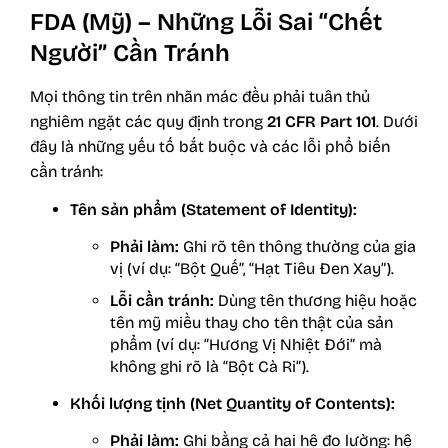
FDA (Mỹ) – Những Lỗi Sai “Chết
Người” Cần Tránh
Mọi thông tin trên nhãn mác đều phải tuân thủ
nghiêm ngặt các quy định trong
21 CFR Part 101
. Dưới
đây là những yếu tố bắt buộc và các lỗi phổ biến
cần tránh:
Tên sản phẩm (Statement of Identity):
Phải làm:
Ghi rõ tên thông thường của gia
vị (ví dụ: “Bột Quế”, “Hạt Tiêu Đen Xay”).
Lỗi cần tránh:
Dùng tên thương hiệu hoặc
tên mỹ miều thay cho tên thật của sản
phẩm (ví dụ: “Hương Vị Nhiệt Đới” mà
không ghi rõ là “Bột Cà Ri”).
Khối lượng tịnh (Net Quantity of Contents):
Phải làm:
Ghi bằng cả hai hệ đo lường: hệ