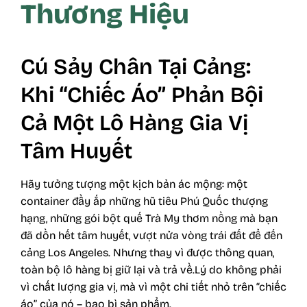
Thương Hiệu
Cú Sảy Chân Tại Cảng:
Khi “Chiếc Áo” Phản Bội
Cả Một Lô Hàng Gia Vị
Tâm Huyết
Hãy tưởng tượng một kịch bản ác mộng: một
container đầy ắp những hũ tiêu Phú Quốc thượng
hạng, những gói bột quế Trà My thơm nồng mà bạn
đã dồn hết tâm huyết, vượt nửa vòng trái đất để đến
cảng Los Angeles. Nhưng thay vì được thông quan,
toàn bộ lô hàng bị giữ lại và trả về.Lý do không phải
vì chất lượng gia vị, mà vì một chi tiết nhỏ trên “chiếc
áo” của nó – bao bì sản phẩm.