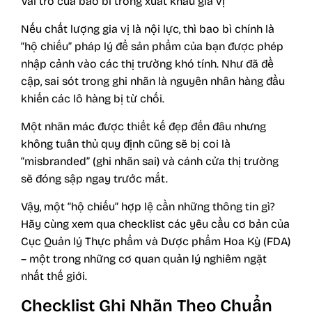
Vai trò của bao bì trong xuất khẩu gia vị
Nếu chất lượng gia vị là nội lực, thì bao bì chính là
“hộ chiếu” pháp lý để sản phẩm của bạn được phép
nhập cảnh vào các thị trường khó tính. Như đã đề
cập, sai sót trong ghi nhãn là nguyên nhân hàng đầu
khiến các lô hàng bị từ chối.
Một nhãn mác được thiết kế đẹp đến đâu nhưng
không tuân thủ quy định cũng sẽ bị coi là
“misbranded” (ghi nhãn sai) và cánh cửa thị trường
sẽ đóng sập ngay trước mắt.
Vậy, một “hộ chiếu” hợp lệ cần những thông tin gì?
Hãy cùng xem qua checklist các yêu cầu cơ bản của
Cục Quản lý Thực phẩm và Dược phẩm Hoa Kỳ (FDA)
– một trong những cơ quan quản lý nghiêm ngặt
nhất thế giới.
Checklist Ghi Nhãn Theo Chuẩn