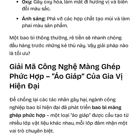
Oxy:
Gây oxy hóa, làm mất đi hương vị và biến
đổi màu sắc.
Ánh sáng:
Phá vỡ các hợp chất tạo mùi và làm
phai màu sản phẩm.
Một
bao bì
thông thường, rẻ tiền sẽ nhanh chóng
đầu hàng trước những kẻ thù này. Vậy giải pháp nào
là tối ưu?
Giải Mã Công Nghệ Màng Ghép
Phức Hợp – “Áo Giáp” Của Gia Vị
Hiện Đại
Để chống lại các tác nhân gây hại, ngành công
nghiệp bao bì hiện đại đã phát triển
bao bì màng
ghép phức hợp
– một loại “áo giáp” được cấu tạo từ
nhiều lớp vật liệu khác nhau, mỗi lớp đảm nhận một
vai trò chuyên biệt.