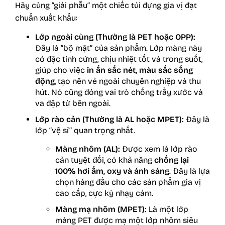
Hãy cùng “giải phẫu” một chiếc túi đựng gia vị đạt
chuẩn xuất khẩu:
Lớp ngoài cùng (Thường là PET hoặc OPP):
Đây là “bộ mặt” của sản phẩm. Lớp màng này
có đặc tính cứng, chịu nhiệt tốt và trong suốt,
giúp cho việc
in ấn sắc nét, màu sắc sống
động
, tạo nên vẻ ngoài chuyên nghiệp và thu
hút. Nó cũng đóng vai trò chống trầy xước và
va đập từ bên ngoài.
Lớp rào cản (Thường là AL hoặc MPET):
Đây là
lớp “vệ sĩ” quan trọng nhất.
Màng nhôm (AL):
Được xem là lớp rào
cản tuyệt đối, có khả năng
chống lại
100% hơi ẩm, oxy và ánh sáng
. Đây là lựa
chọn hàng đầu cho các sản phẩm gia vị
cao cấp, cực kỳ nhạy cảm.
Màng mạ nhôm (MPET):
Là một lớp
màng PET được mạ một lớp nhôm siêu