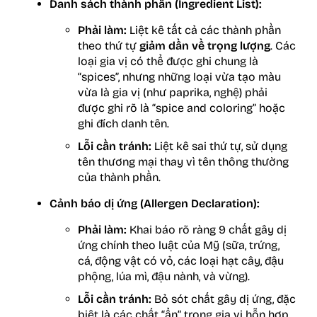
Danh sách thành phần (Ingredient List):
Phải làm:
Liệt kê tất cả các thành phần
theo thứ tự
giảm dần về trọng lượng
. Các
loại gia vị có thể được ghi chung là
“spices”, nhưng những loại vừa tạo màu
vừa là gia vị (như paprika, nghệ) phải
được ghi rõ là “spice and coloring” hoặc
ghi đích danh tên.
Lỗi cần tránh:
Liệt kê sai thứ tự, sử dụng
tên thương mại thay vì tên thông thường
của thành phần.
Cảnh báo dị ứng (Allergen Declaration):
Phải làm:
Khai báo rõ ràng 9 chất gây dị
ứng chính theo luật của Mỹ (sữa, trứng,
cá, động vật có vỏ, các loại hạt cây, đậu
phộng, lúa mì, đậu nành, và vừng).
Lỗi cần tránh:
Bỏ sót chất gây dị ứng, đặc
biệt là các chất “ẩn” trong gia vị hỗn hợp