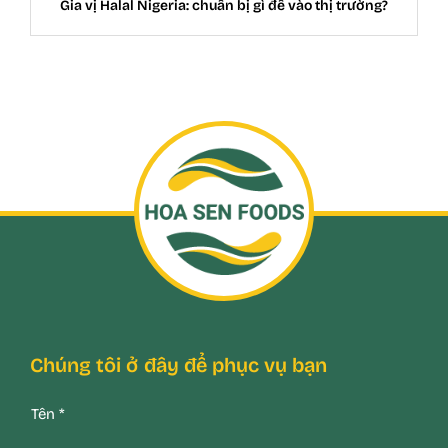
Gia vị Halal Nigeria: chuẩn bị gì để vào thị trường?
Chúng tôi ở đây để phục vụ bạn
Tên
*