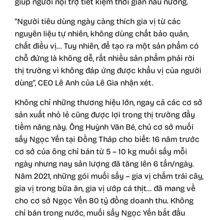
giúp người nội trợ tiết kiệm thời gian nấu nướng.
“Người tiêu dùng ngày càng thích gia vị từ các
nguyên liệu tự nhiên, không dùng chất bảo quản,
chất điều vị… Tuy nhiên, để tạo ra một sản phẩm có
chỗ đứng là không dễ, rất nhiều sản phẩm phải rời
thị trường vì không đáp ứng được khẩu vị của người
dùng”, CEO Lê Anh của Lê Gia nhận xét.
Không chỉ những thương hiệu lớn, ngay cả các cơ sở
sản xuất nhỏ lẻ cũng được lợi trong thị trường đầy
tiềm năng này. Ông Huỳnh Văn Bé, chủ cơ sở muối
sấy Ngọc Yến tại Đồng Tháp cho biết: 16 năm trước
cơ sở của ông chỉ bán từ 5 – 10 kg muối sấy mỗi
ngày nhưng nay sản lượng đã tăng lên 6 tấn/ngày.
Năm 2021, những gói muối sấy – gia vị chấm trái cây,
gia vị trong bữa ăn, gia vị ướp cá thịt… đã mang về
cho cơ sở Ngọc Yến 80 tỷ đồng doanh thu. Không
chỉ bán trong nước, muối sấy Ngọc Yến bắt đầu